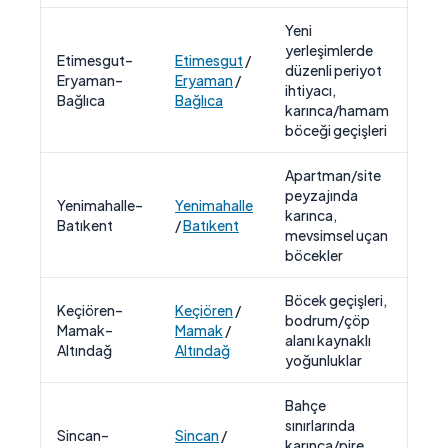
Yeni
yerleşimlerde
Kor
Etimesgut–
Etimesgut
/
düzenli periyot
sını
Eryaman–
Eryaman
/
ihtiyacı,
uygu
Bağlıca
Bağlıca
karınca/hamam
tak
böceği geçişleri
Apartman/site
peyzajında
Orta
Yenimahalle–
Yenimahalle
karınca,
kok
Batıkent
/
Batıkent
mevsimsel uçan
uyg
böcekler
Böcek geçişleri,
Bahç
Keçiören–
Keçiören
/
bodrum/çöp
ent
Mamak–
Mamak
/
alanı kaynaklı
kay
Altındağ
Altındağ
yoğunluklar
çö
Bahçe
Sını
sınırlarında
Sincan–
Sincan
/
uygu
karınca/pire,