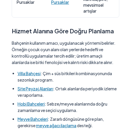
Pursaklar
Pursaklar
hali
mevsimsel
tekr
artışlar
Hizmet Alanına Göre Doğru Planlama
Bahçenin kullanım amacı, uygulanacak yöntemi belirler.
Örneğin çocuk oyun alanı olan yerlerde hedefli ve
kontrollü uygulamalar tercih edilir; üretim amaçlı
alanlarda ise bitki fenolojisi ve kalıntı riski dikkate alınır.
Villa Bahçesi
: Çim + süs bitkileri kombinasyonunda
sezonluk program.
Site Peyzaj Alanları
: Ortak alanlarda periyodik izleme
ve raporlama.
Hobi Bahçeleri
: Sebze/meyve alanlarında doğru
zamanlama ve seçici uygulama.
Meyve Bahçeleri
: Zararlı döngüsüne göre plan,
gerekirse
meyve ağacı ilaçlama
desteği.