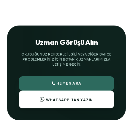
Uzman Görüşü Alın
OKUDUĞUNUZ REHBERLE ILGILI VEYA DIĞER BAHÇE
PROBLEMLERINIZ IÇIN BOTANIK UZMANLARIMIZLA
ILETIŞIME GEÇIN.
HEMEN ARA
WHATSAPP'TAN YAZIN