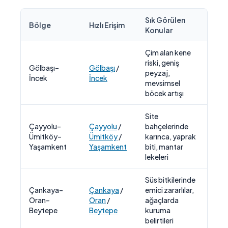
Sık Görülen
Bölge
Hızlı Erişim
Öne
Konular
Çim alan kene
Çim
riski, geniş
Gölbaşı–
Gölbaşı
/
bari
peyzaj,
İncek
İncek
izle
mevsimsel
uyg
böcek artışı
Site
Çayyolu–
Çayyolu
/
bahçelerinde
Bitk
Ümitköy–
Ümitköy
/
karınca, yaprak
sul
Yaşamkent
Yaşamkent
biti, mantar
uyg
lekeleri
Süs bitkilerinde
Çankaya–
Çankaya
/
emici zararlılar,
Göz
Oran–
Oran
/
ağaçlarda
Ağa
Beytepe
Beytepe
kuruma
Teda
belirtileri