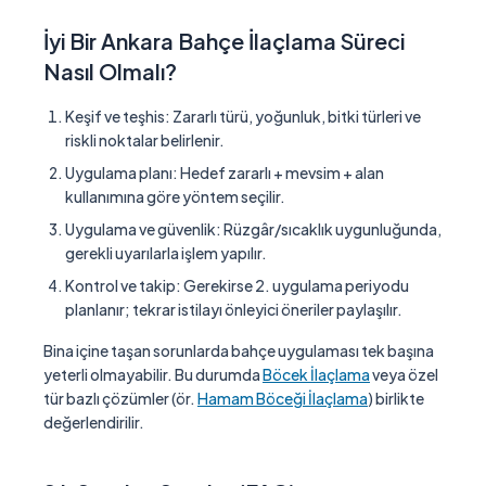
İyi Bir Ankara Bahçe İlaçlama Süreci
Nasıl Olmalı?
Keşif ve teşhis:
Zararlı türü, yoğunluk, bitki türleri ve
riskli noktalar belirlenir.
Uygulama planı:
Hedef zararlı + mevsim + alan
kullanımına göre yöntem seçilir.
Uygulama ve güvenlik:
Rüzgâr/sıcaklık uygunluğunda,
gerekli uyarılarla işlem yapılır.
Kontrol ve takip:
Gerekirse 2. uygulama periyodu
planlanır; tekrar istilayı önleyici öneriler paylaşılır.
Bina içine taşan sorunlarda bahçe uygulaması tek başına
yeterli olmayabilir. Bu durumda
Böcek İlaçlama
veya özel
tür bazlı çözümler (ör.
Hamam Böceği İlaçlama
) birlikte
değerlendirilir.