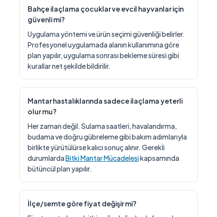
Bahçe ilaçlama çocuklar ve evcil hayvanlar için
güvenli mi?
Uygulama yöntemi ve ürün seçimi güvenliği belirler.
Profesyonel uygulamada alanın kullanımına göre
plan yapılır, uygulama sonrası bekleme süresi gibi
kurallar net şekilde bildirilir.
Mantar hastalıklarında sadece ilaçlama yeterli
olur mu?
Her zaman değil. Sulama saatleri, havalandırma,
budama ve doğru gübreleme gibi bakım adımlarıyla
birlikte yürütülürse kalıcı sonuç alınır. Gerekli
durumlarda
Bitki Mantar Mücadelesi
kapsamında
bütüncül plan yapılır.
İlçe/semte göre fiyat değişir mi?