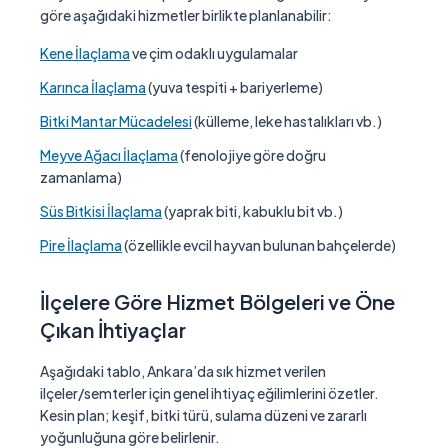
göre aşağıdaki hizmetler birlikte planlanabilir:
Kene İlaçlama
ve çim odaklı uygulamalar
Karınca İlaçlama
(yuva tespiti + bariyerleme)
Bitki Mantar Mücadelesi
(külleme, leke hastalıkları vb.)
Meyve Ağacı İlaçlama
(fenolojiye göre doğru
zamanlama)
Süs Bitkisi İlaçlama
(yaprak biti, kabuklu bit vb.)
Pire İlaçlama
(özellikle evcil hayvan bulunan bahçelerde)
İlçelere Göre Hizmet Bölgeleri ve Öne
Çıkan İhtiyaçlar
Aşağıdaki tablo, Ankara’da sık hizmet verilen
ilçeler/semterler için genel ihtiyaç eğilimlerini özetler.
Kesin plan; keşif, bitki türü, sulama düzeni ve zararlı
yoğunluğuna göre belirlenir.