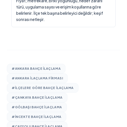
Fiyat; metrekare, bitki yoğunluğu, hedef zararlı
türü, uygulama sayısı ve erişim koşullarına göre
belirlenir. İlçe tek başına belirleyici değildir; keşif
sonrası netleşir.
#ANKARA BAHÇE ILAÇLAMA
#ANKARA ILAÇLAMA FIRMASI
#ILÇELERE GÖRE BAHÇE ILAÇLAMA
#ÇANKAYA BAHÇE ILAÇLAMA
#GÖLBAŞI BAHÇE ILAÇLAMA
#INCEKTE BAHÇE ILAÇLAMA
#ÇAYYOLU BAHÇE ILAÇLAMA