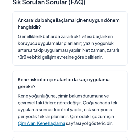
Sık Sorulan Sorular (FAQ)
Ankara’da bahçe ilaçlama için en uygun dönem
hangisidir?
Genellikle ilkbaharda zararlı aktivitesi başlarken
koruyucu uygulamalar planlanır; yazın yoğunluk
artarsa takip uygulaması yapılır. Net zaman, zararlı
türü ve bitki gelişim evresine göre belirlenir.
Kene riski olan çim alanlarda kaç uygulama
gerekir?
Kene yoğunluğuna, çimin bakım durumuna ve
çevresel faktörlere göre değişir. Çoğu sahada tek
uygulama sonrası kontrol yapılır; risk sürüyorsa
periyodik tekrar planlanır. Çim odaklı çözüm için
Çim Alanı Kene İlaçlama
sayfası yol göstericidir.