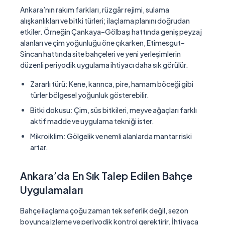
Ankara’nın rakım farkları, rüzgâr rejimi, sulama
alışkanlıkları ve bitki türleri; ilaçlama planını doğrudan
etkiler. Örneğin Çankaya–Gölbaşı hattında geniş peyzaj
alanları ve çim yoğunluğu öne çıkarken, Etimesgut–
Sincan hattında site bahçeleri ve yeni yerleşimlerin
düzenli periyodik uygulama ihtiyacı daha sık görülür.
Zararlı türü:
Kene, karınca, pire, hamam böceği gibi
türler bölgesel yoğunluk gösterebilir.
Bitki dokusu:
Çim, süs bitkileri, meyve ağaçları farklı
aktif madde ve uygulama tekniği ister.
Mikroiklim:
Gölgelik ve nemli alanlarda mantar riski
artar.
Ankara’da En Sık Talep Edilen Bahçe
Uygulamaları
Bahçe ilaçlama çoğu zaman tek seferlik değil, sezon
boyunca izleme ve periyodik kontrol gerektirir. İhtiyaca