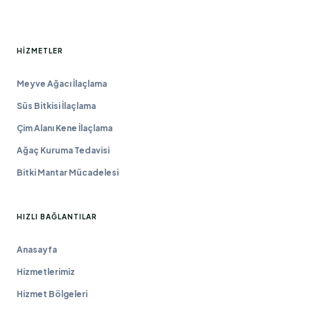
HIZMETLER
Meyve Ağacı İlaçlama
Süs Bitkisi İlaçlama
Çim Alanı Kene İlaçlama
Ağaç Kuruma Tedavisi
Bitki Mantar Mücadelesi
HIZLI BAĞLANTILAR
Anasayfa
Hizmetlerimiz
Hizmet Bölgeleri