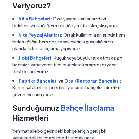
Veriyoruz?
Villa Bahçeleri
:
Özel yaşam alanlarınızdaki
bitkilerinizin sağlığı ve estetiği için titizlikle çalışıyoruz.
Site Peyzaj Alanları
:
Ortak kullanım alanlarında hem
bitki sağlığını hem de site sakinlerinin güvenliğini ön
planda tutarak ilaçlama yapıyoruz.
Hobi Bahçeleri
:
Küçük veya büyük fark etmeksizin,
hobinize zarar veren tüm etkenlere karşı profesyonel
destek sağlıyoruz.
Fabrika Bahçeleri
ve
Otel/Restoran Bahçeleri
:
Kurumsal alanların prestijini yansıtan bahçeler için etkili
çözümler sunuyoruz.
Sunduğumuz
Bahçe İlaçlama
Hizmetleri
Yenimahalle bölgesindeki bahçeler için geniş bir
yelpazede ilaçlama hizmeti sunmaktayız: