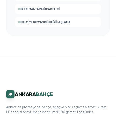
BITKI MANTAR MÜCADELESI
PALMIYE KIRMIZI BÖCEĞI İLAÇLAMA
ANKARA
BAHÇE
Ankara'da profesyonel bahçe, ağaç ve bitki ilaçlama hizmeti. Ziraat
Mühendisi onaylı, doğa dostu ve %100 garantili çözümler.