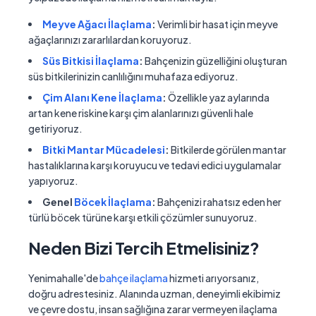
Meyve Ağacı İlaçlama
:
Verimli bir hasat için meyve
ağaçlarınızı zararlılardan koruyoruz.
Süs Bitkisi İlaçlama
:
Bahçenizin güzelliğini oluşturan
süs bitkilerinizin canlılığını muhafaza ediyoruz.
Çim Alanı Kene İlaçlama
:
Özellikle yaz aylarında
artan kene riskine karşı çim alanlarınızı güvenli hale
getiriyoruz.
Bitki Mantar Mücadelesi
:
Bitkilerde görülen mantar
hastalıklarına karşı koruyucu ve tedavi edici uygulamalar
yapıyoruz.
Genel
Böcek İlaçlama
:
Bahçenizi rahatsız eden her
türlü böcek türüne karşı etkili çözümler sunuyoruz.
Neden Bizi Tercih Etmelisiniz?
Yenimahalle'de
bahçe ilaçlama
hizmeti arıyorsanız,
doğru adrestesiniz. Alanında uzman, deneyimli ekibimiz
ve çevre dostu, insan sağlığına zarar vermeyen ilaçlama