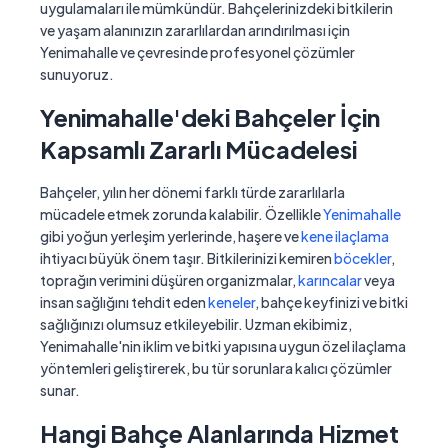
uygulamaları ile mümkündür. Bahçelerinizdeki bitkilerin
ve yaşam alanınızın zararlılardan arındırılması için
Yenimahalle ve çevresinde profesyonel çözümler
sunuyoruz.
Yenimahalle'deki Bahçeler İçin
Kapsamlı Zararlı Mücadelesi
Bahçeler, yılın her dönemi farklı türde zararlılarla
mücadele etmek zorunda kalabilir. Özellikle
Yenimahalle
gibi yoğun yerleşim yerlerinde, haşere ve
kene ilaçlama
ihtiyacı büyük önem taşır. Bitkilerinizi kemiren
böcekler
,
toprağın verimini düşüren organizmalar,
karıncalar
veya
insan sağlığını tehdit eden
keneler
, bahçe keyfinizi ve bitki
sağlığınızı olumsuz etkileyebilir. Uzman ekibimiz,
Yenimahalle'nin iklim ve bitki yapısına uygun özel ilaçlama
yöntemleri geliştirerek, bu tür sorunlara kalıcı çözümler
sunar.
Hangi Bahçe Alanlarında Hizmet