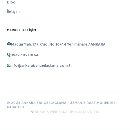
Blog
İletişim
MERKEZ İLETIŞIM
Macun Mah. 177. Cad. No:16/44 Yenimahalle / ANKARA
0532 309 08 64
info@ankarabahceilaclama.com.tr
© 2026 ANKARA BAHÇE İLAÇLAMA | UZMAN ZIRAAT MÜHENDISI
KADROSU.
ANKARA WEB TASARIM:
OĞUZ DIJITAL