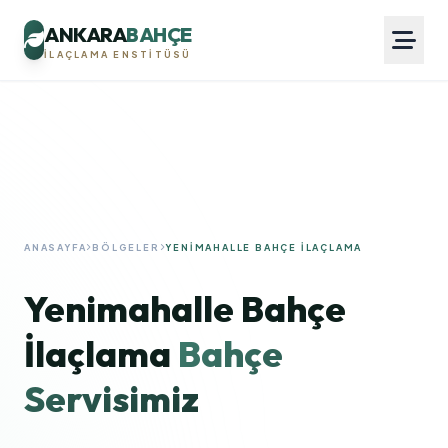
ANKARA
BAHÇE
İLAÇLAMA ENSTITÜSÜ
ANASAYFA
BÖLGELER
YENIMAHALLE BAHÇE İLAÇLAMA
Yenimahalle Bahçe
İlaçlama
Bahçe
Servisimiz