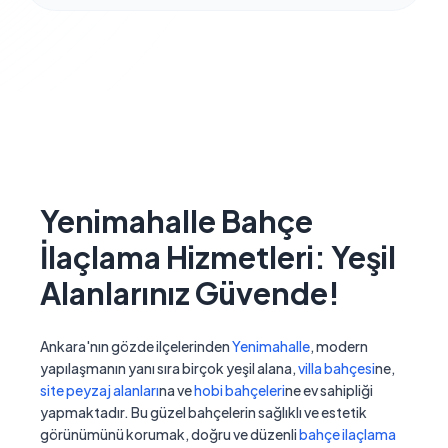
Yenimahalle Bahçe
İlaçlama Hizmetleri: Yeşil
Alanlarınız Güvende!
Ankara'nın gözde ilçelerinden
Yenimahalle
, modern
yapılaşmanın yanı sıra birçok yeşil alana,
villa bahçesi
ne,
site peyzaj alanları
na ve
hobi bahçeleri
ne ev sahipliği
yapmaktadır. Bu güzel bahçelerin sağlıklı ve estetik
görünümünü korumak, doğru ve düzenli
bahçe ilaçlama