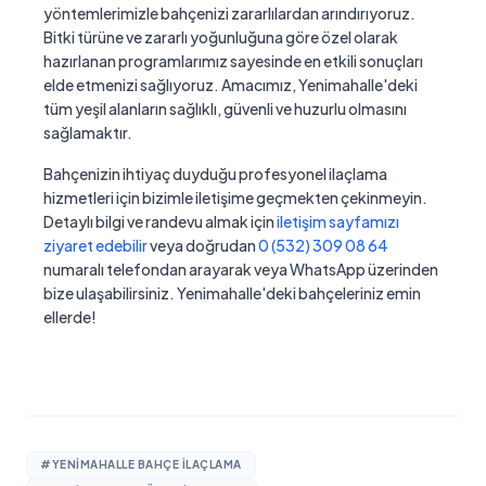
yöntemlerimizle bahçenizi zararlılardan arındırıyoruz.
Bitki türüne ve zararlı yoğunluğuna göre özel olarak
hazırlanan programlarımız sayesinde en etkili sonuçları
elde etmenizi sağlıyoruz. Amacımız, Yenimahalle'deki
tüm yeşil alanların sağlıklı, güvenli ve huzurlu olmasını
sağlamaktır.
Bahçenizin ihtiyaç duyduğu profesyonel ilaçlama
hizmetleri için bizimle iletişime geçmekten çekinmeyin.
Detaylı bilgi ve randevu almak için
iletişim sayfamızı
ziyaret edebilir
veya doğrudan
0 (532) 309 08 64
numaralı telefondan arayarak veya WhatsApp üzerinden
bize ulaşabilirsiniz. Yenimahalle'deki bahçeleriniz emin
ellerde!
#YENIMAHALLE BAHÇE ILAÇLAMA