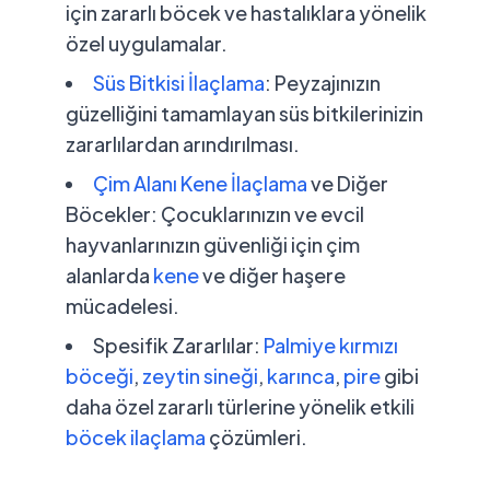
için zararlı böcek ve hastalıklara yönelik
özel uygulamalar.
Süs Bitkisi İlaçlama
:
Peyzajınızın
güzelliğini tamamlayan süs bitkilerinizin
zararlılardan arındırılması.
Çim Alanı Kene İlaçlama
ve Diğer
Böcekler:
Çocuklarınızın ve evcil
hayvanlarınızın güvenliği için çim
alanlarda
kene
ve diğer haşere
mücadelesi.
Spesifik Zararlılar:
Palmiye kırmızı
böceği
,
zeytin sineği
,
karınca
,
pire
gibi
daha özel zararlı türlerine yönelik etkili
böcek ilaçlama
çözümleri.