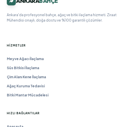
ANKARA
BAHÇE
Ankara'da profesyonel bahçe, ağaç ve bitki ilaçlama hizmeti. Ziraat
Mühendisi onaylı, doğa dostu ve %100 garantili çözümler.
HIZMETLER
Meyve Ağacı İlaçlama
Süs Bitkisi İlaçlama
Çim Alanı Kene İlaçlama
Ağaç Kuruma Tedavisi
Bitki Mantar Mücadelesi
HIZLI BAĞLANTILAR
Anasayfa