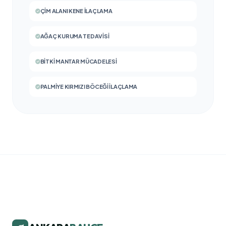
ÇIM ALANI KENE İLAÇLAMA
AĞAÇ KURUMA TEDAVISI
BITKI MANTAR MÜCADELESI
PALMIYE KIRMIZI BÖCEĞI İLAÇLAMA