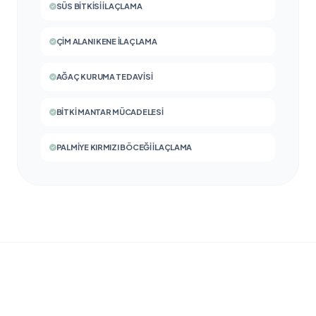
SÜS BITKISI İLAÇLAMA
ÇIM ALANI KENE İLAÇLAMA
AĞAÇ KURUMA TEDAVISI
BITKI MANTAR MÜCADELESI
PALMIYE KIRMIZI BÖCEĞI İLAÇLAMA