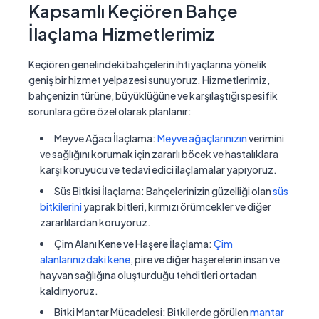
Kapsamlı Keçiören Bahçe
İlaçlama Hizmetlerimiz
Keçiören genelindeki bahçelerin ihtiyaçlarına yönelik
geniş bir hizmet yelpazesi sunuyoruz. Hizmetlerimiz,
bahçenizin türüne, büyüklüğüne ve karşılaştığı spesifik
sorunlara göre özel olarak planlanır:
Meyve Ağacı İlaçlama:
Meyve ağaçlarınızın
verimini
ve sağlığını korumak için zararlı böcek ve hastalıklara
karşı koruyucu ve tedavi edici ilaçlamalar yapıyoruz.
Süs Bitkisi İlaçlama:
Bahçelerinizin güzelliği olan
süs
bitkilerini
yaprak bitleri, kırmızı örümcekler ve diğer
zararlılardan koruyoruz.
Çim Alanı Kene ve Haşere İlaçlama:
Çim
alanlarınızdaki kene
, pire ve diğer haşerelerin insan ve
hayvan sağlığına oluşturduğu tehditleri ortadan
kaldırıyoruz.
Bitki Mantar Mücadelesi:
Bitkilerde görülen
mantar