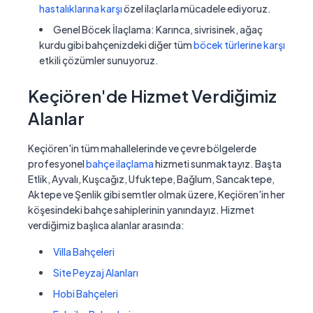
hastalıklarına karşı
özel ilaçlarla mücadele ediyoruz.
Genel Böcek İlaçlama:
Karınca, sivrisinek, ağaç
kurdu gibi bahçenizdeki diğer tüm
böcek türlerine karşı
etkili çözümler sunuyoruz.
Keçiören'de Hizmet Verdiğimiz
Alanlar
Keçiören'in tüm mahallelerinde ve çevre bölgelerde
profesyonel
bahçe ilaçlama
hizmeti sunmaktayız. Başta
Etlik, Ayvalı, Kuşcağız, Ufuktepe, Bağlum, Sancaktepe,
Aktepe ve Şenlik gibi semtler olmak üzere, Keçiören'in her
köşesindeki bahçe sahiplerinin yanındayız. Hizmet
verdiğimiz başlıca alanlar arasında:
Villa Bahçeleri
Site Peyzaj Alanları
Hobi Bahçeleri