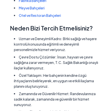
Fabrika Bahçeleri
Meyve Bahçeleri
Otel ve Restoran Bahçeleri
Neden Bizi Tercih Etmelisiniz?
Uzman ve Deneyimli Kadro:
Bitki sağlığı ve haşere
kontrolü konusunda eğitimli ve deneyimli
personelimizle hizmet veriyoruz.
Çevre Dostu Çözümler:
İnsan, hayvan ve çevre
sağlığına zarar vermeyen, T.C. Sağlık Bakanlığı onaylı
ilaçlar kullanıyoruz.
Özel Yaklaşım:
Her bahçenin kendine özgü
ihtiyaçlarını belirleyerek, en uygun ve etkili ilaçlama
planını oluşturuyoruz.
Zamanında ve Güvenilir Hizmet:
Randevularınıza
sadık kalarak, zamanında ve güvenilir bir hizmet
sunuyoruz.