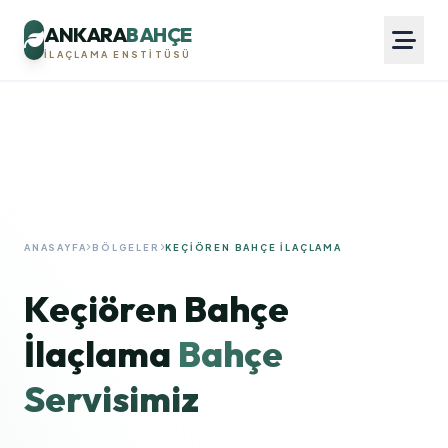
ANKARA
BAHÇE
İLAÇLAMA ENSTITÜSÜ
ANASAYFA
BÖLGELER
KEÇIÖREN BAHÇE İLAÇLAMA
Keçiören Bahçe
İlaçlama
Bahçe
Servisimiz