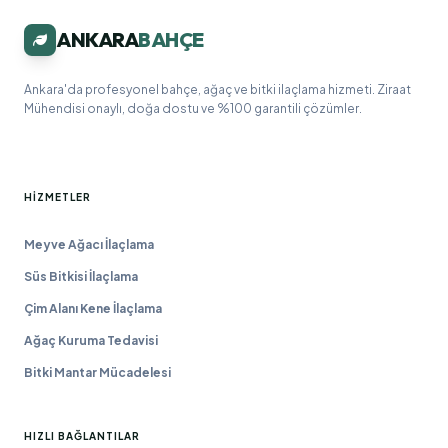
ANKARA
BAHÇE
Ankara'da profesyonel bahçe, ağaç ve bitki ilaçlama hizmeti. Ziraat
Mühendisi onaylı, doğa dostu ve %100 garantili çözümler.
HIZMETLER
Meyve Ağacı İlaçlama
Süs Bitkisi İlaçlama
Çim Alanı Kene İlaçlama
Ağaç Kuruma Tedavisi
Bitki Mantar Mücadelesi
HIZLI BAĞLANTILAR