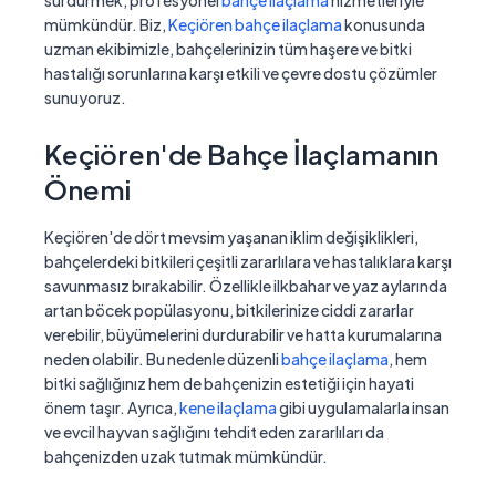
sürdürmek, profesyonel
bahçe ilaçlama
hizmetleriyle
mümkündür. Biz,
Keçiören bahçe ilaçlama
konusunda
uzman ekibimizle, bahçelerinizin tüm haşere ve bitki
hastalığı sorunlarına karşı etkili ve çevre dostu çözümler
sunuyoruz.
Keçiören'de Bahçe İlaçlamanın
Önemi
Keçiören'de dört mevsim yaşanan iklim değişiklikleri,
bahçelerdeki bitkileri çeşitli zararlılara ve hastalıklara karşı
savunmasız bırakabilir. Özellikle ilkbahar ve yaz aylarında
artan böcek popülasyonu, bitkilerinize ciddi zararlar
verebilir, büyümelerini durdurabilir ve hatta kurumalarına
neden olabilir. Bu nedenle düzenli
bahçe ilaçlama
, hem
bitki sağlığınız hem de bahçenizin estetiği için hayati
önem taşır. Ayrıca,
kene ilaçlama
gibi uygulamalarla insan
ve evcil hayvan sağlığını tehdit eden zararlıları da
bahçenizden uzak tutmak mümkündür.