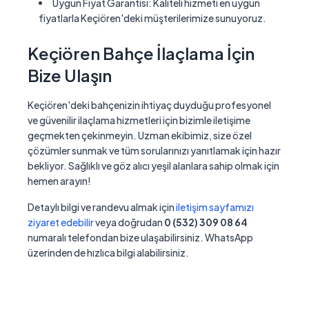
Uygun Fiyat Garantisi:
Kaliteli hizmeti en uygun
fiyatlarla Keçiören'deki müşterilerimize sunuyoruz.
Keçiören Bahçe İlaçlama İçin
Bize Ulaşın
Keçiören'deki bahçenizin ihtiyaç duyduğu profesyonel
ve güvenilir ilaçlama hizmetleri için bizimle iletişime
geçmekten çekinmeyin. Uzman ekibimiz, size özel
çözümler sunmak ve tüm sorularınızı yanıtlamak için hazır
bekliyor. Sağlıklı ve göz alıcı yeşil alanlara sahip olmak için
hemen arayın!
Detaylı bilgi ve randevu almak için
iletişim sayfamızı
ziyaret edebilir
veya doğrudan
0 (532) 309 08 64
numaralı telefondan bize ulaşabilirsiniz. WhatsApp
üzerinden de hızlıca bilgi alabilirsiniz.