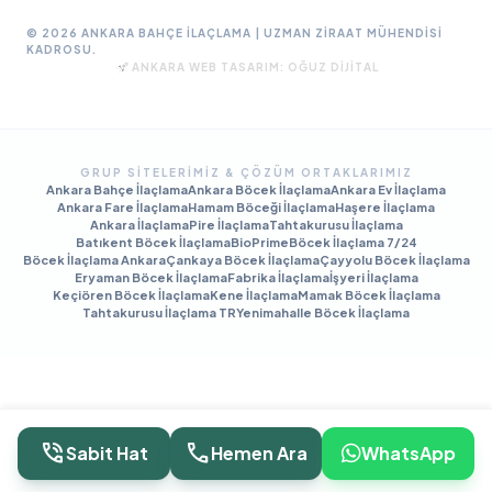
© 2026 ANKARA BAHÇE İLAÇLAMA | UZMAN ZIRAAT MÜHENDISI
KADROSU.
ANKARA WEB TASARIM:
OĞUZ DIJITAL
GRUP SITELERIMIZ & ÇÖZÜM ORTAKLARIMIZ
Ankara Bahçe İlaçlama
Ankara Böcek İlaçlama
Ankara Ev İlaçlama
Ankara Fare İlaçlama
Hamam Böceği İlaçlama
Haşere İlaçlama
Ankara İlaçlama
Pire İlaçlama
Tahtakurusu İlaçlama
Batıkent Böcek İlaçlama
BioPrime
Böcek İlaçlama 7/24
Böcek İlaçlama Ankara
Çankaya Böcek İlaçlama
Çayyolu Böcek İlaçlama
Eryaman Böcek İlaçlama
Fabrika İlaçlama
İşyeri İlaçlama
Keçiören Böcek İlaçlama
Kene İlaçlama
Mamak Böcek İlaçlama
Tahtakurusu İlaçlama TR
Yenimahalle Böcek İlaçlama
phone_in_talk
call
Sabit Hat
Hemen Ara
WhatsApp