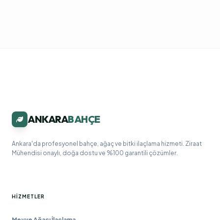
ANKARA
BAHÇE
Ankara'da profesyonel bahçe, ağaç ve bitki ilaçlama hizmeti. Ziraat
Mühendisi onaylı, doğa dostu ve %100 garantili çözümler.
HIZMETLER
Meyve Ağacı İlaçlama