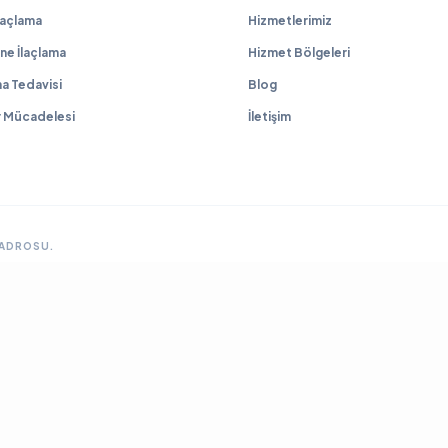
İlaçlama
Hizmetlerimiz
ne İlaçlama
Hizmet Bölgeleri
a Tedavisi
Blog
r Mücadelesi
İletişim
KADROSU.
GRUP SITELERIMIZ & ÇÖZÜM ORTAKLARIMIZ
lama
Ankara Fare İlaçlama
Hamam Böceği İlaçlama
Haşere İlaçlama
Ankara İlaçla
ya Böcek İlaçlama
Çayyolu Böcek İlaçlama
Eryaman Böcek İlaçlama
Fabrika İla
Mamak Böcek İlaçlama
Tahtakurusu İlaçlama TR
Yenimahalle Böcek İlaçlama