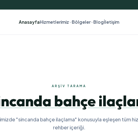
Anasayfa
Hizmetlerimiz
Bölgeler
Blog
İletişim
ARŞIV TARAMA
incanda bahçe ilaçl
imizde "sincanda bahçe ilaçlama" konusuyla eşleşen tüm hi
rehber içeriği.