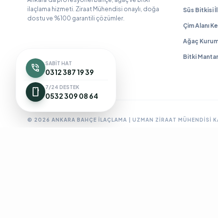
ilaçlama hizmeti. Ziraat Mühendisi onaylı, doğa
Süs Bitkisi 
dostu ve %100 garantili çözümler.
Çim Alanı Ke
Ağaç Kurum
Bitki Manta
SABIT HAT
phone_in_talk
0312 387 19 39
7/24 DESTEK
smartphone
0532 309 08 64
© 2026 ANKARA BAHÇE İLAÇLAMA | UZMAN ZIRAAT MÜHENDISI 
Ankara Bahçe İlaçlama
Ankara Böcek İlaçlama
Ankara Ev İlaç
BioPrime
Böcek İlaçlama 7/24
Böcek İlaçlama Ankara
Çanka