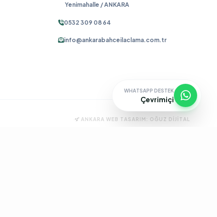
Yenimahalle / ANKARA
0532 309 08 64
info@ankarabahceilaclama.com.tr
WHATSAPP DESTEK
Çevrimiçi
ANKARA WEB TASARIM:
OĞUZ DIJITAL
ma
Pire İlaçlama
Tahtakurusu İlaçlama
Batıkent Böcek İlaçlama
çlama
İşyeri İlaçlama
Keçiören Böcek İlaçlama
Kene İlaçlama