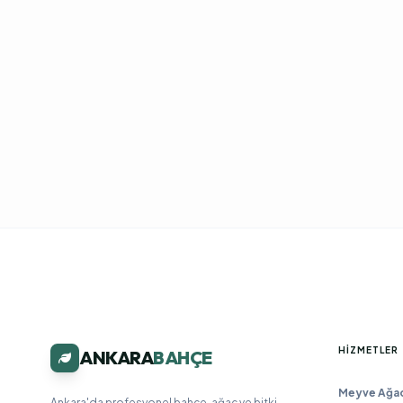
HIZMETLER
ANKARA
BAHÇE
Meyve Ağacı
Ankara'da profesyonel bahçe, ağaç ve bitki