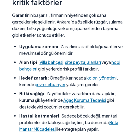
kritik faktörler
Garantinin başarısı, firmanın niyetinden çok saha
gerçekleriyle şekillenir. Ankara’da özellikle rüzgâr, sulama
düzeni, bitki yoğunluğu ve komşu parsellerden taşınma
gibi etkenler sonucu etkiler.
Uygulama zamanı:
Zararlının aktif olduğu saatler ve
mevsimsel döngü önemlidir.
Alan tipi:
Villa bahçesi
,
site peyzaj alanları
veya
hobi
bahçeleri
gibi yerlerde risk profili farklıdır.
Hedef zararlı:
Örneğin karıncada
koloni yönetimi
,
kenede
çevresel bariyer
yaklaşımı gerekir.
Bitki sağlığı:
Zayıf bitkiler zararlılara daha açıktır;
kuruma şikâyetlerinde
Ağaç Kuruma Tedavisi
gibi
destekleyici çözümler gerekebilir.
Hastalık etmenleri:
Sadece böcek değil, mantari
problemler de tabloyu ağırlaştırır; bu durumda
Bitki
Mantar Mücadelesi
ile entegre plan yapılır.