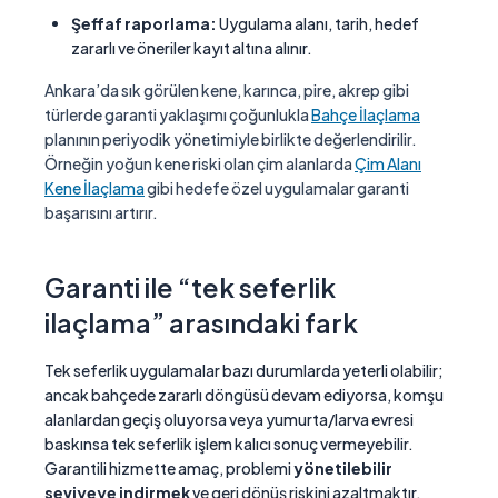
Şeffaf raporlama:
Uygulama alanı, tarih, hedef
zararlı ve öneriler kayıt altına alınır.
Ankara’da sık görülen kene, karınca, pire, akrep gibi
türlerde garanti yaklaşımı çoğunlukla
Bahçe İlaçlama
planının periyodik yönetimiyle birlikte değerlendirilir.
Örneğin yoğun kene riski olan çim alanlarda
Çim Alanı
Kene İlaçlama
gibi hedefe özel uygulamalar garanti
başarısını artırır.
Garanti ile “tek seferlik
ilaçlama” arasındaki fark
Tek seferlik uygulamalar bazı durumlarda yeterli olabilir;
ancak bahçede zararlı döngüsü devam ediyorsa, komşu
alanlardan geçiş oluyorsa veya yumurta/larva evresi
baskınsa tek seferlik işlem kalıcı sonuç vermeyebilir.
Garantili hizmette amaç, problemi
yönetilebilir
seviyeye indirmek
ve geri dönüş riskini azaltmaktır.