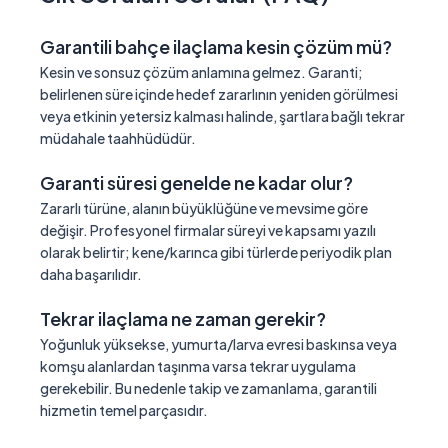
Garantili bahçe ilaçlama kesin çözüm mü?
Kesin ve sonsuz çözüm anlamına gelmez. Garanti;
belirlenen süre içinde hedef zararlının yeniden görülmesi
veya etkinin yetersiz kalması halinde, şartlara bağlı tekrar
müdahale taahhüdüdür.
Garanti süresi genelde ne kadar olur?
Zararlı türüne, alanın büyüklüğüne ve mevsime göre
değişir. Profesyonel firmalar süreyi ve kapsamı yazılı
olarak belirtir; kene/karınca gibi türlerde periyodik plan
daha başarılıdır.
Tekrar ilaçlama ne zaman gerekir?
Yoğunluk yüksekse, yumurta/larva evresi baskınsa veya
komşu alanlardan taşınma varsa tekrar uygulama
gerekebilir. Bu nedenle takip ve zamanlama, garantili
hizmetin temel parçasıdır.