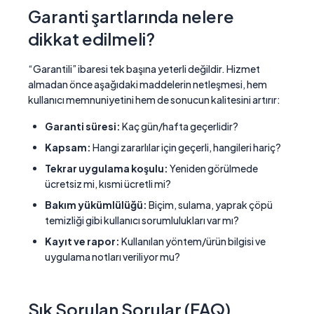
Garanti şartlarında nelere
dikkat edilmeli?
“Garantili” ibaresi tek başına yeterli değildir. Hizmet
almadan önce aşağıdaki maddelerin netleşmesi, hem
kullanıcı memnuniyetini hem de sonucun kalitesini artırır:
Garanti süresi:
Kaç gün/hafta geçerlidir?
Kapsam:
Hangi zararlılar için geçerli, hangileri hariç?
Tekrar uygulama koşulu:
Yeniden görülmede
ücretsiz mi, kısmi ücretli mi?
Bakım yükümlülüğü:
Biçim, sulama, yaprak çöpü
temizliği gibi kullanıcı sorumlulukları var mı?
Kayıt ve rapor:
Kullanılan yöntem/ürün bilgisi ve
uygulama notları veriliyor mu?
Sık Sorulan Sorular (FAQ)