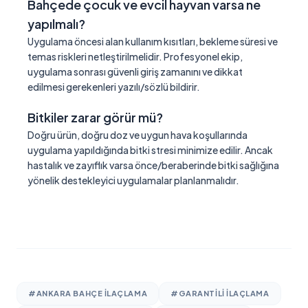
Bahçede çocuk ve evcil hayvan varsa ne
yapılmalı?
Uygulama öncesi alan kullanım kısıtları, bekleme süresi ve
temas riskleri netleştirilmelidir. Profesyonel ekip,
uygulama sonrası güvenli giriş zamanını ve dikkat
edilmesi gerekenleri yazılı/sözlü bildirir.
Bitkiler zarar görür mü?
Doğru ürün, doğru doz ve uygun hava koşullarında
uygulama yapıldığında bitki stresi minimize edilir. Ancak
hastalık ve zayıflık varsa önce/beraberinde bitki sağlığına
yönelik destekleyici uygulamalar planlanmalıdır.
#ANKARA BAHÇE ILAÇLAMA
#GARANTILI ILAÇLAMA