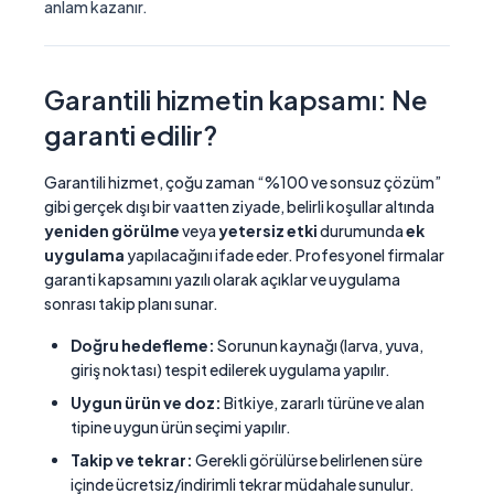
anlam kazanır.
Garantili hizmetin kapsamı: Ne
garanti edilir?
Garantili hizmet, çoğu zaman “%100 ve sonsuz çözüm”
gibi gerçek dışı bir vaatten ziyade, belirli koşullar altında
yeniden görülme
veya
yetersiz etki
durumunda
ek
uygulama
yapılacağını ifade eder. Profesyonel firmalar
garanti kapsamını yazılı olarak açıklar ve uygulama
sonrası takip planı sunar.
Doğru hedefleme:
Sorunun kaynağı (larva, yuva,
giriş noktası) tespit edilerek uygulama yapılır.
Uygun ürün ve doz:
Bitkiye, zararlı türüne ve alan
tipine uygun ürün seçimi yapılır.
Takip ve tekrar:
Gerekli görülürse belirlenen süre
içinde ücretsiz/indirimli tekrar müdahale sunulur.