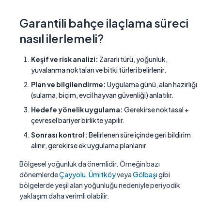
Garantili bahçe ilaçlama süreci
nasıl ilerlemeli?
Keşif ve risk analizi:
Zararlı türü, yoğunluk,
yuvalanma noktaları ve bitki türleri belirlenir.
Plan ve bilgilendirme:
Uygulama günü, alan hazırlığı
(sulama, biçim, evcil hayvan güvenliği) anlatılır.
Hedefe yönelik uygulama:
Gerekirse noktasal +
çevresel bariyer birlikte yapılır.
Sonrası kontrol:
Belirlenen süre içinde geri bildirim
alınır, gerekirse ek uygulama planlanır.
Bölgesel yoğunluk da önemlidir. Örneğin bazı
dönemlerde
Çayyolu
,
Ümitköy
veya
Gölbaşı
gibi
bölgelerde yeşil alan yoğunluğu nedeniyle periyodik
yaklaşım daha verimli olabilir.