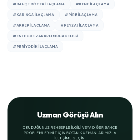
#BAHÇE BÖCEK ILAÇLAMA
#KENE ILAÇLAMA
#KARINCA ILAÇLAMA
#PIRE ILAÇLAMA
#AKREP ILAÇLAMA
#PEYZAJ ILAÇLAMA
#ENTEGRE ZARARLI MÜCADELESI
#PERIYODIK ILAÇLAMA
Uzman Görüşü Alın
OKUDUĞUNUZ REHBERLE ILGILI VEYA DIĞER BAHÇE
PROBLEMLERINIZ IÇIN BOTANIK UZMANLARIMIZLA
ILETIŞIME GEÇIN.