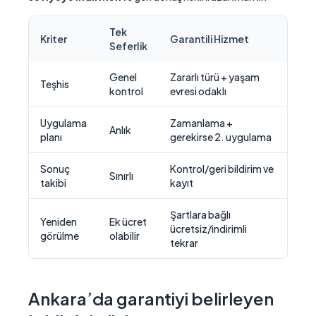
Tek
Kriter
Garantili Hizmet
Seferlik
Genel
Zararlı türü + yaşam
Teşhis
kontrol
evresi odaklı
Uygulama
Zamanlama +
Anlık
planı
gerekirse 2. uygulama
Sonuç
Kontrol/geri bildirim ve
Sınırlı
takibi
kayıt
Şartlara bağlı
Yeniden
Ek ücret
ücretsiz/indirimli
görülme
olabilir
tekrar
Ankara’da garantiyi belirleyen