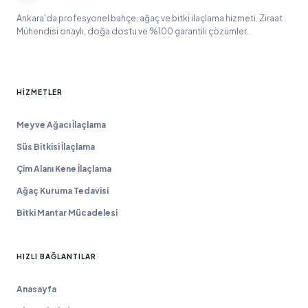
Ankara'da profesyonel bahçe, ağaç ve bitki ilaçlama hizmeti. Ziraat
Mühendisi onaylı, doğa dostu ve %100 garantili çözümler.
HIZMETLER
Meyve Ağacı İlaçlama
Süs Bitkisi İlaçlama
Çim Alanı Kene İlaçlama
Ağaç Kuruma Tedavisi
Bitki Mantar Mücadelesi
HIZLI BAĞLANTILAR
Anasayfa