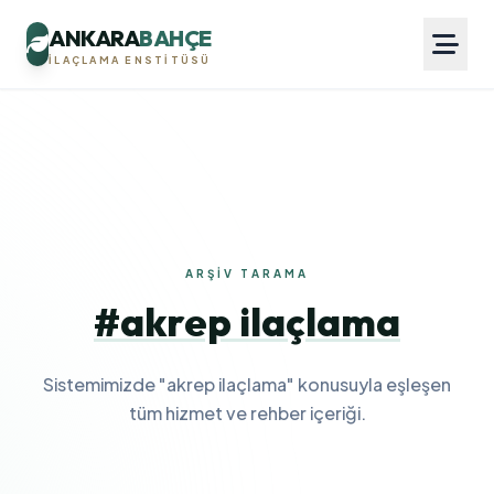
ANKARA
BAHÇE
İLAÇLAMA ENSTITÜSÜ
ARŞIV TARAMA
#akrep ilaçlama
Sistemimizde "akrep ilaçlama" konusuyla eşleşen
tüm hizmet ve rehber içeriği.