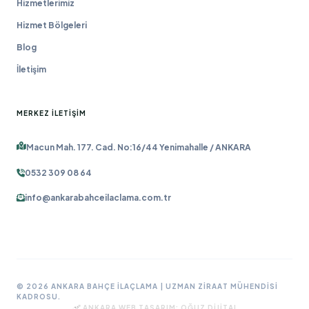
Hizmetlerimiz
Hizmet Bölgeleri
Blog
İletişim
MERKEZ İLETIŞIM
Macun Mah. 177. Cad. No:16/44 Yenimahalle / ANKARA
0532 309 08 64
info@ankarabahceilaclama.com.tr
© 2026 ANKARA BAHÇE İLAÇLAMA | UZMAN ZIRAAT MÜHENDISI
KADROSU.
ANKARA WEB TASARIM:
OĞUZ DIJITAL