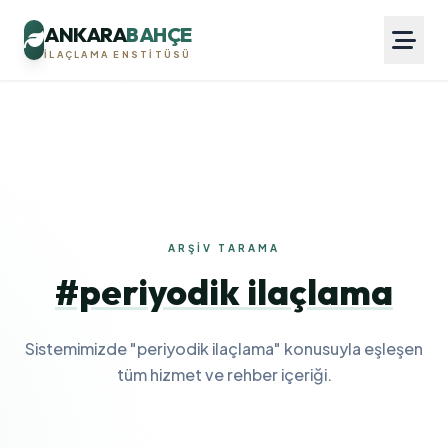
ANKARA
BAHÇE
İLAÇLAMA ENSTITÜSÜ
ARŞIV TARAMA
#periyodik ilaçlama
Sistemimizde "periyodik ilaçlama" konusuyla eşleşen
tüm hizmet ve rehber içeriği.