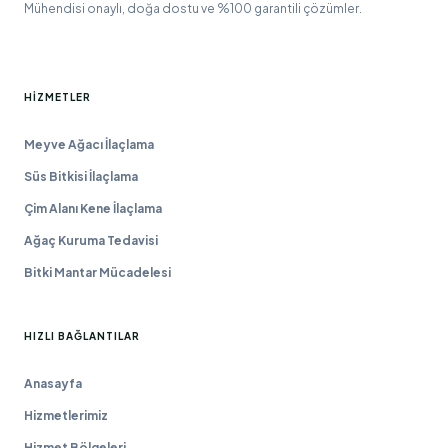
Mühendisi onaylı, doğa dostu ve %100 garantili çözümler.
HIZMETLER
Meyve Ağacı İlaçlama
Süs Bitkisi İlaçlama
Çim Alanı Kene İlaçlama
Ağaç Kuruma Tedavisi
Bitki Mantar Mücadelesi
HIZLI BAĞLANTILAR
Anasayfa
Hizmetlerimiz
Hizmet Bölgeleri