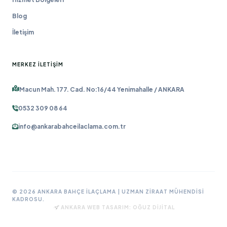
Blog
İletişim
MERKEZ İLETIŞIM
Macun Mah. 177. Cad. No:16/44 Yenimahalle / ANKARA
0532 309 08 64
info@ankarabahceilaclama.com.tr
© 2026 ANKARA BAHÇE İLAÇLAMA | UZMAN ZIRAAT MÜHENDISI
KADROSU.
ANKARA WEB TASARIM:
OĞUZ DIJITAL