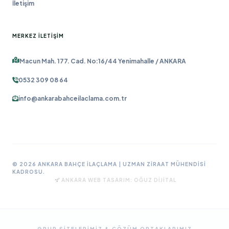
İletişim
MERKEZ İLETIŞIM
Macun Mah. 177. Cad. No:16/44 Yenimahalle / ANKARA
0532 309 08 64
info@ankarabahceilaclama.com.tr
© 2026 ANKARA BAHÇE İLAÇLAMA | UZMAN ZIRAAT MÜHENDISI
KADROSU.
ANKARA WEB TASARIM:
OĞUZ DIJITAL