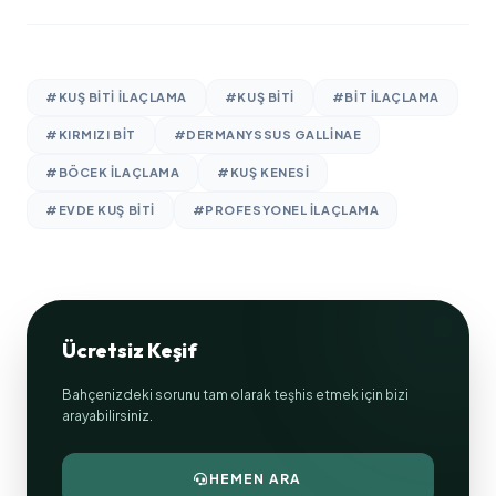
#KUŞ BITI ILAÇLAMA
#KUŞ BITI
#BIT ILAÇLAMA
#KIRMIZI BIT
#DERMANYSSUS GALLINAE
#BÖCEK ILAÇLAMA
#KUŞ KENESI
#EVDE KUŞ BITI
#PROFESYONEL ILAÇLAMA
Ücretsiz Keşif
Bahçenizdeki sorunu tam olarak teşhis etmek için bizi
arayabilirsiniz.
HEMEN ARA