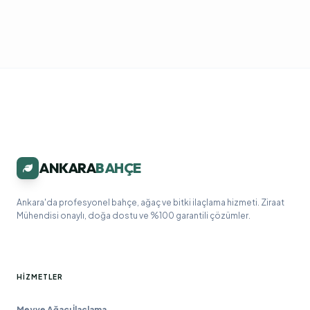
ANKARA
BAHÇE
Ankara'da profesyonel bahçe, ağaç ve bitki ilaçlama hizmeti. Ziraat
Mühendisi onaylı, doğa dostu ve %100 garantili çözümler.
HIZMETLER
Meyve Ağacı İlaçlama