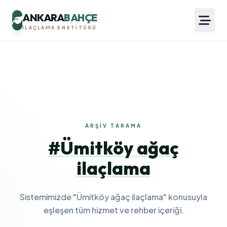
ANKARA
BAHÇE
İLAÇLAMA ENSTITÜSÜ
ARŞIV TARAMA
#Ümitköy ağaç
ilaçlama
Sistemimizde "Ümitköy ağaç ilaçlama" konusuyla
eşleşen tüm hizmet ve rehber içeriği.