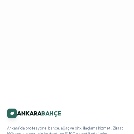
ANKARA
BAHÇE
Ankara'da profesyonel bahçe, ağaç ve bitki ilaçlama hizmeti. Ziraat
Mühendisi onaylı, doğa dostu ve %100 garantili çözümler.