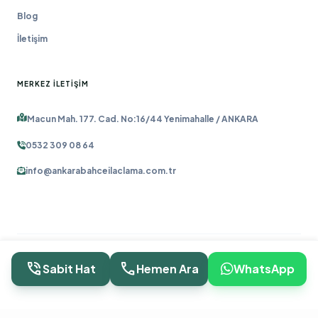
Blog
İletişim
MERKEZ İLETIŞIM
Macun Mah. 177. Cad. No:16/44 Yenimahalle / ANKARA
0532 309 08 64
info@ankarabahceilaclama.com.tr
© 2026 ANKARA BAHÇE İLAÇLAMA | UZMAN ZIRAAT MÜHENDISI
phone_in_talk
call
Sabit Hat
Hemen Ara
WhatsApp
KADROSU.
ANKARA WEB TASARIM:
OĞUZ DIJITAL