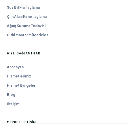
Süs Bitkisi İlaçlama
Çim Alanı Kene İlaçlama
Ağaç Kuruma Tedavisi
Bitki Mantar Mücadelesi
HIZLI BAĞLANTILAR
Anasayfa
Hizmetlerimiz
Hizmet Bölgeleri
Blog
İletişim
MERKEZ İLETIŞIM