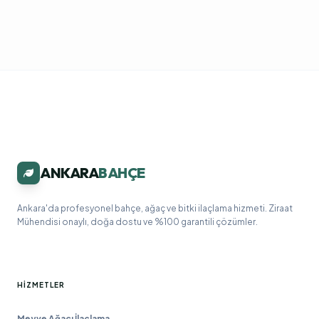
ANKARA
BAHÇE
Ankara'da profesyonel bahçe, ağaç ve bitki ilaçlama hizmeti. Ziraat
Mühendisi onaylı, doğa dostu ve %100 garantili çözümler.
HIZMETLER
Meyve Ağacı İlaçlama