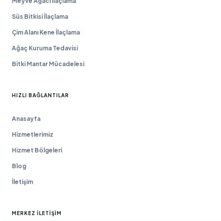
Meyve Ağacı İlaçlama
Süs Bitkisi İlaçlama
Çim Alanı Kene İlaçlama
Ağaç Kuruma Tedavisi
Bitki Mantar Mücadelesi
HIZLI BAĞLANTILAR
Anasayfa
Hizmetlerimiz
Hizmet Bölgeleri
Blog
İletişim
MERKEZ İLETIŞIM