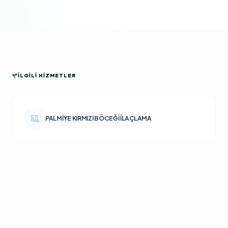
İLGILI HIZMETLER
PALMIYE KIRMIZI BÖCEĞI İLAÇLAMA