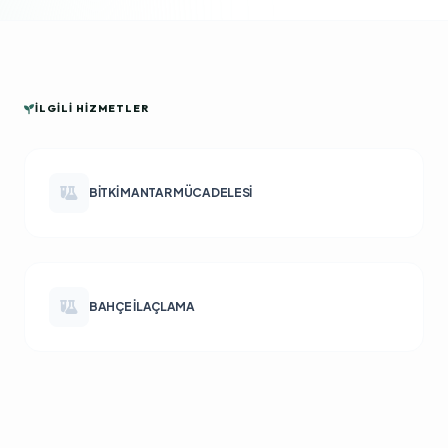
İLGILI HIZMETLER
BITKI MANTAR MÜCADELESI
BAHÇE İLAÇLAMA