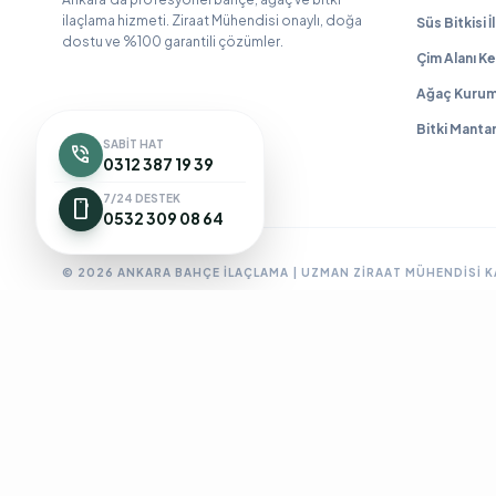
ilaçlama hizmeti. Ziraat Mühendisi onaylı, doğa
Süs Bitkisi 
dostu ve %100 garantili çözümler.
Çim Alanı Ke
Ağaç Kurum
Bitki Manta
SABIT HAT
phone_in_talk
0312 387 19 39
7/24 DESTEK
smartphone
0532 309 08 64
© 2026 ANKARA BAHÇE İLAÇLAMA | UZMAN ZIRAAT MÜHENDISI 
Ankara Bahçe İlaçlama
Ankara Böcek İlaçlama
Ankara Ev İlaç
BioPrime
Böcek İlaçlama 7/24
Böcek İlaçlama Ankara
Çanka