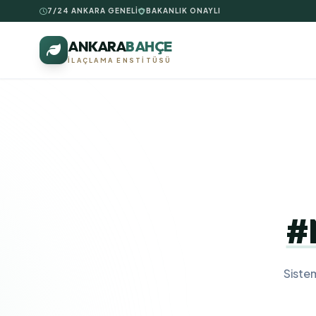
7/24 ANKARA GENELİ
BAKANLIK ONAYLI
ANKARA
BAHÇE
İLAÇLAMA ENSTITÜSÜ
#
Siste