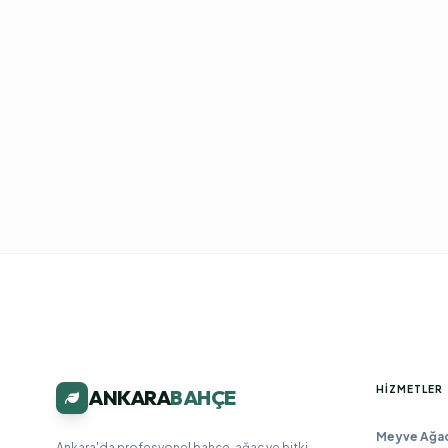
HIZMETLER
ANKARA
BAHÇE
Meyve Ağacı
Ankara'da profesyonel bahçe, ağaç ve bitki