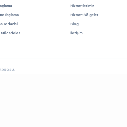
İlaçlama
Hizmetlerimiz
ne İlaçlama
Hizmet Bölgeleri
a Tedavisi
Blog
r Mücadelesi
İletişim
KADROSU.
GRUP SITELERIMIZ & ÇÖZÜM ORTAKLARIMIZ
lama
Ankara Fare İlaçlama
Hamam Böceği İlaçlama
Haşere İlaçlama
Ankara İlaçla
ya Böcek İlaçlama
Çayyolu Böcek İlaçlama
Eryaman Böcek İlaçlama
Fabrika İla
Mamak Böcek İlaçlama
Tahtakurusu İlaçlama TR
Yenimahalle Böcek İlaçlama