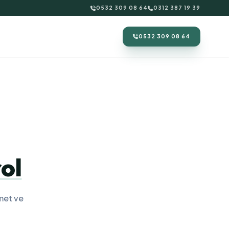
0532 309 08 64
0312 387 19 39
0532 309 08 64
ol
met ve