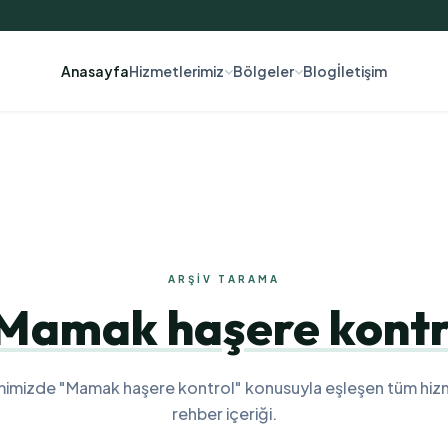
Anasayfa
Hizmetlerimiz
Bölgeler
Blog
İletişim
ARŞIV TARAMA
Mamak haşere kontr
mimizde "Mamak haşere kontrol" konusuyla eşleşen tüm hiz
rehber içeriği.