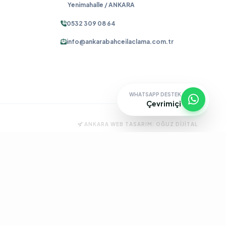
Yenimahalle / ANKARA
0532 309 08 64
info@ankarabahceilaclama.com.tr
WHATSAPP DESTEK
Çevrimiçi
ANKARA WEB TASARIM:
OĞUZ DIJITAL
ma
Pire İlaçlama
Tahtakurusu İlaçlama
Batıkent Böcek İlaçlama
çlama
İşyeri İlaçlama
Keçiören Böcek İlaçlama
Kene İlaçlama