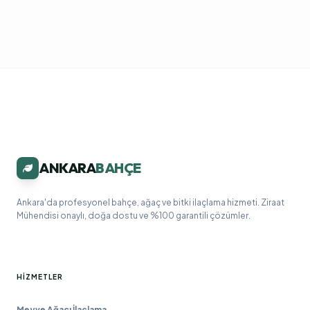
ANKARA
BAHÇE
Ankara'da profesyonel bahçe, ağaç ve bitki ilaçlama hizmeti. Ziraat
Mühendisi onaylı, doğa dostu ve %100 garantili çözümler.
HIZMETLER
Meyve Ağacı İlaçlama