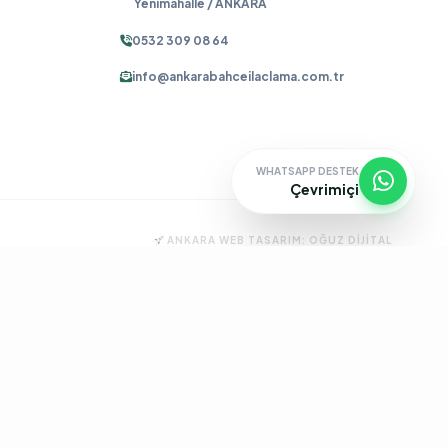
Yenimahalle / ANKARA
0532 309 08 64
info@ankarabahceilaclama.com.tr
WHATSAPP DESTEK
Çevrimiçi
ANKARA WEB TASARIM:
OĞUZ DIJITAL
ma
Pire İlaçlama
Tahtakurusu İlaçlama
Batıkent Böcek İlaçlama
çlama
İşyeri İlaçlama
Keçiören Böcek İlaçlama
Kene İlaçlama