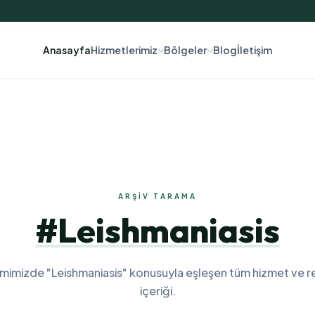
Anasayfa
Hizmetlerimiz
Bölgeler
Blog
İletişim
ARŞIV TARAMA
#Leishmaniasis
emimizde "Leishmaniasis" konusuyla eşleşen tüm hizmet ve r
içeriği.