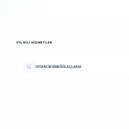
İLGILI HIZMETLER
TATARCIK SINEĞI İLAÇLAMA