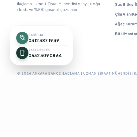
ilaçlama hizmeti. Ziraat Mühendisi onaylı, doğa
Süs Bitkisi 
dostu ve %100 garantili çözümler.
Çim Alanı Ke
Ağaç Kurum
Bitki Manta
SABIT HAT
phone_in_talk
0312 387 19 39
7/24 DESTEK
smartphone
0532 309 08 64
© 2026 ANKARA BAHÇE İLAÇLAMA | UZMAN ZIRAAT MÜHENDISI 
Ankara Bahçe İlaçlama
Ankara Böcek İlaçlama
Ankara Ev İlaç
BioPrime
Böcek İlaçlama 7/24
Böcek İlaçlama Ankara
Çanka