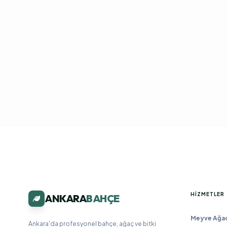
HIZMETLER
ANKARA
BAHÇE
Meyve Ağacı
Ankara'da profesyonel bahçe, ağaç ve bitki