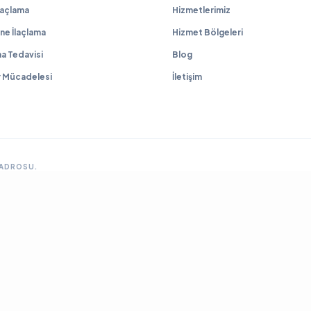
İlaçlama
Hizmetlerimiz
ne İlaçlama
Hizmet Bölgeleri
a Tedavisi
Blog
r Mücadelesi
İletişim
KADROSU.
GRUP SITELERIMIZ & ÇÖZÜM ORTAKLARIMIZ
lama
Ankara Fare İlaçlama
Hamam Böceği İlaçlama
Haşere İlaçlama
Ankara İlaçla
ya Böcek İlaçlama
Çayyolu Böcek İlaçlama
Eryaman Böcek İlaçlama
Fabrika İla
Mamak Böcek İlaçlama
Tahtakurusu İlaçlama TR
Yenimahalle Böcek İlaçlama