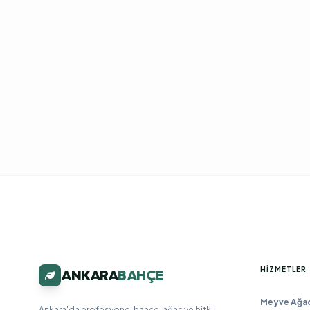
HIZMETLER
ANKARA
BAHÇE
Meyve Ağacı
Ankara'da profesyonel bahçe, ağaç ve bitki