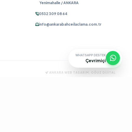
Yenimahalle / ANKARA
0532 309 08 64
info@ankarabahceilaclama.com.tr
WHATSAPP DESTEK
Çevrimiçi
ANKARA WEB TASARIM:
OĞUZ DIJITAL
ma
Pire İlaçlama
Tahtakurusu İlaçlama
Batıkent Böcek İlaçlama
çlama
İşyeri İlaçlama
Keçiören Böcek İlaçlama
Kene İlaçlama