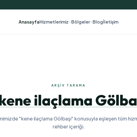
Anasayfa
Hizmetlerimiz
Bölgeler
Blog
İletişim
ARŞIV TARAMA
kene ilaçlama Gölba
mimizde "kene ilaçlama Gölbaşı" konusuyla eşleşen tüm hiz
rehber içeriği.