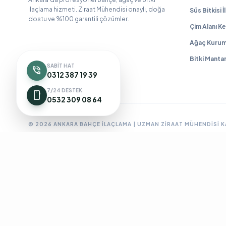
ilaçlama hizmeti. Ziraat Mühendisi onaylı, doğa
Süs Bitkisi 
dostu ve %100 garantili çözümler.
Çim Alanı Ke
Ağaç Kurum
Bitki Manta
SABIT HAT
phone_in_talk
0312 387 19 39
7/24 DESTEK
smartphone
0532 309 08 64
© 2026 ANKARA BAHÇE İLAÇLAMA | UZMAN ZIRAAT MÜHENDISI 
Ankara Bahçe İlaçlama
Ankara Böcek İlaçlama
Ankara Ev İlaç
BioPrime
Böcek İlaçlama 7/24
Böcek İlaçlama Ankara
Çanka