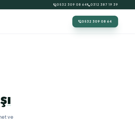
0532 309 08 64
0312 387 19 39
0532 309 08 64
şı
met ve