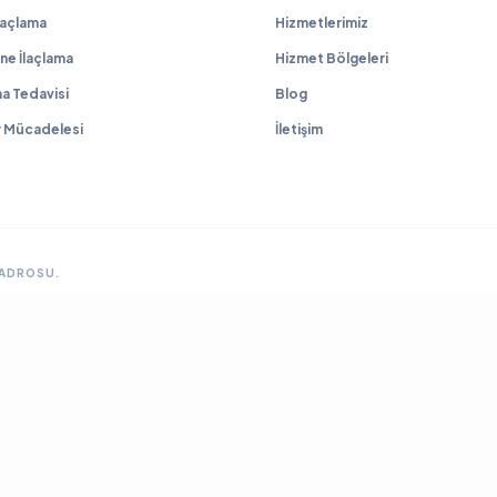
İlaçlama
Hizmetlerimiz
ne İlaçlama
Hizmet Bölgeleri
a Tedavisi
Blog
r Mücadelesi
İletişim
KADROSU.
GRUP SITELERIMIZ & ÇÖZÜM ORTAKLARIMIZ
lama
Ankara Fare İlaçlama
Hamam Böceği İlaçlama
Haşere İlaçlama
Ankara İlaçla
ya Böcek İlaçlama
Çayyolu Böcek İlaçlama
Eryaman Böcek İlaçlama
Fabrika İla
Mamak Böcek İlaçlama
Tahtakurusu İlaçlama TR
Yenimahalle Böcek İlaçlama