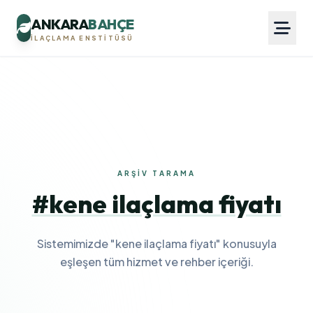
ANKARA
BAHÇE
İLAÇLAMA ENSTITÜSÜ
ARŞIV TARAMA
#kene ilaçlama fiyatı
Sistemimizde "kene ilaçlama fiyatı" konusuyla
eşleşen tüm hizmet ve rehber içeriği.