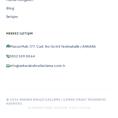
Blog
İletişim
MERKEZ İLETIŞIM
Macun Mah. 177. Cad. No:16/44 Yenimahalle / ANKARA
0532 309 08 64
info@ankarabahceilaclama.com.tr
© 2026 ANKARA BAHÇE İLAÇLAMA | UZMAN ZIRAAT MÜHENDISI
KADROSU.
ANKARA WEB TASARIM:
OĞUZ DIJITAL