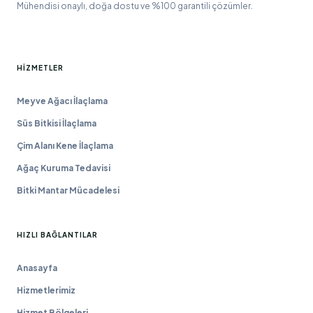
Mühendisi onaylı, doğa dostu ve %100 garantili çözümler.
HIZMETLER
Meyve Ağacı İlaçlama
Süs Bitkisi İlaçlama
Çim Alanı Kene İlaçlama
Ağaç Kuruma Tedavisi
Bitki Mantar Mücadelesi
HIZLI BAĞLANTILAR
Anasayfa
Hizmetlerimiz
Hizmet Bölgeleri