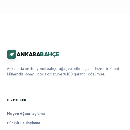
ANKARA
BAHÇE
Ankara'da profesyonel bahçe, ağaç ve bitki ilaçlama hizmeti. Ziraat
Mühendisi onaylı, doğa dostu ve %100 garantili çözümler.
HIZMETLER
Meyve Ağacı İlaçlama
Süs Bitkisi İlaçlama