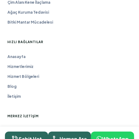
Çim Alanı Kene İlaçlama
Ağaç Kuruma Tedavisi
Bitki Mantar Mücadelesi
HIZLI BAĞLANTILAR
Anasayfa
Hizmetlerimiz
Hizmet Bölgeleri
Blog
İletişim
MERKEZ İLETIŞIM
Macun Mah. 177. Cad. No:16/44 Yenimahalle / ANKARA
Sabit Hat
Hemen Ara
WhatsApp