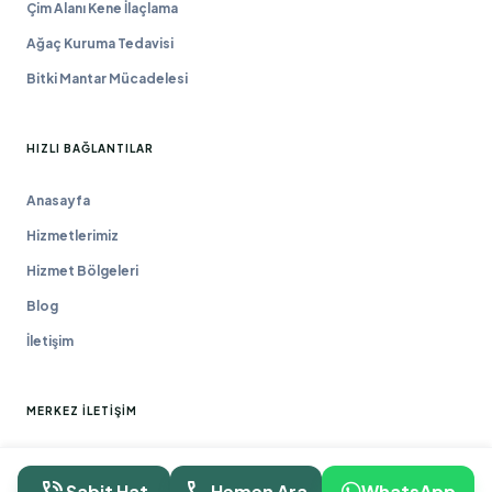
Çim Alanı Kene İlaçlama
Ağaç Kuruma Tedavisi
Bitki Mantar Mücadelesi
HIZLI BAĞLANTILAR
Anasayfa
Hizmetlerimiz
Hizmet Bölgeleri
Blog
İletişim
MERKEZ İLETIŞIM
Macun Mah. 177. Cad. No:16/44 Yenimahalle / ANKARA
Sabit Hat
Hemen Ara
WhatsApp