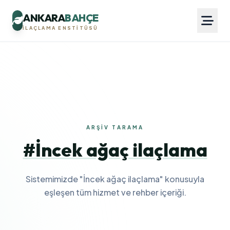
ANKARA
BAHÇE
İLAÇLAMA ENSTITÜSÜ
ARŞIV TARAMA
#İncek ağaç ilaçlama
Sistemimizde "İncek ağaç ilaçlama" konusuyla
eşleşen tüm hizmet ve rehber içeriği.