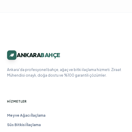
ANKARA
BAHÇE
Ankara'da profesyonel bahçe, ağaç ve bitki ilaçlama hizmeti. Ziraat
Mühendisi onaylı, doğa dostu ve %100 garantili çözümler.
HIZMETLER
Meyve Ağacı İlaçlama
Süs Bitkisi İlaçlama