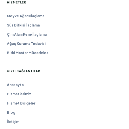
HIZMETLER
Meyve Ağacı İlaçlama
Süs Bitkisi İlaçlama
Çim Alanı Kene İlaçlama
Ağaç Kuruma Tedavisi
Bitki Mantar Mücadelesi
HIZLI BAĞLANTILAR
Anasayfa
Hizmetlerimiz
Hizmet Bölgeleri
Blog
İletişim