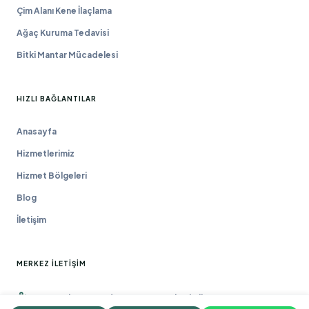
Çim Alanı Kene İlaçlama
Ağaç Kuruma Tedavisi
Bitki Mantar Mücadelesi
HIZLI BAĞLANTILAR
Anasayfa
Hizmetlerimiz
Hizmet Bölgeleri
Blog
İletişim
MERKEZ İLETIŞIM
Macun Mah. 177. Cad. No:16/44 Yenimahalle / ANKARA