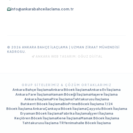
info@ankarabahceilaclama.com.tr
© 2026 ANKARA BAHÇE İLAÇLAMA | UZMAN ZIRAAT MÜHENDISI
KADROSU.
ANKARA WEB TASARIM:
OĞUZ DIJITAL
GRUP SITELERIMIZ & ÇÖZÜM ORTAKLARIMIZ
Ankara Bahçe İlaçlama
Ankara Böcek İlaçlama
Ankara Ev İlaçlama
Ankara Fare İlaçlama
Hamam Böceği İlaçlama
Haşere İlaçlama
Ankara İlaçlama
Pire İlaçlama
Tahtakurusu İlaçlama
Batıkent Böcek İlaçlama
BioPrime
Böcek İlaçlama 7/24
Böcek İlaçlama Ankara
Çankaya Böcek İlaçlama
Çayyolu Böcek İlaçlama
Eryaman Böcek İlaçlama
Fabrika İlaçlama
İşyeri İlaçlama
Keçiören Böcek İlaçlama
Kene İlaçlama
Mamak Böcek İlaçlama
Tahtakurusu İlaçlama TR
Yenimahalle Böcek İlaçlama