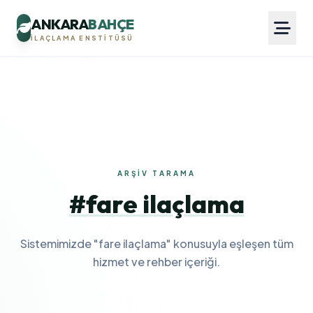
ANKARA
BAHÇE
İLAÇLAMA ENSTITÜSÜ
ARŞIV TARAMA
#fare ilaçlama
Sistemimizde "fare ilaçlama" konusuyla eşleşen tüm
hizmet ve rehber içeriği.