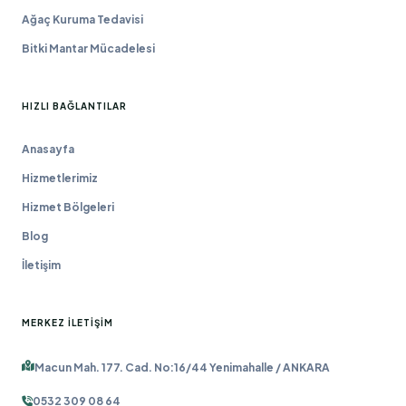
Ağaç Kuruma Tedavisi
Bitki Mantar Mücadelesi
HIZLI BAĞLANTILAR
Anasayfa
Hizmetlerimiz
Hizmet Bölgeleri
Blog
İletişim
MERKEZ İLETIŞIM
Macun Mah. 177. Cad. No:16/44 Yenimahalle / ANKARA
0532 309 08 64