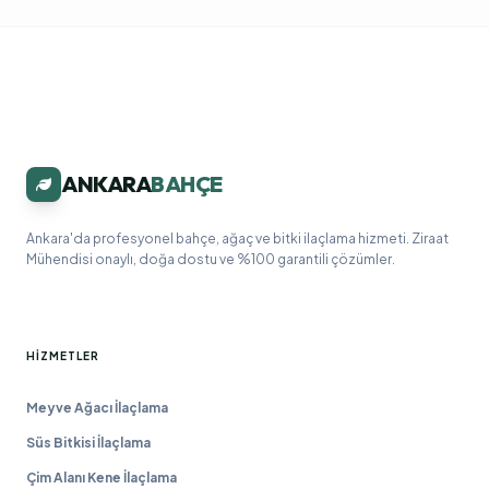
ANKARA
BAHÇE
Ankara'da profesyonel bahçe, ağaç ve bitki ilaçlama hizmeti. Ziraat
Mühendisi onaylı, doğa dostu ve %100 garantili çözümler.
HIZMETLER
Meyve Ağacı İlaçlama
Süs Bitkisi İlaçlama
Çim Alanı Kene İlaçlama