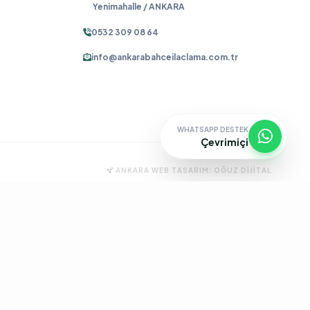
Yenimahalle / ANKARA
0532 309 08 64
info@ankarabahceilaclama.com.tr
WHATSAPP DESTEK
Çevrimiçi
ANKARA WEB TASARIM:
OĞUZ DIJITAL
ma
Pire İlaçlama
Tahtakurusu İlaçlama
Batıkent Böcek İlaçlama
çlama
İşyeri İlaçlama
Keçiören Böcek İlaçlama
Kene İlaçlama