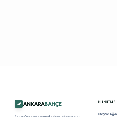
HIZMETLER
ANKARA
BAHÇE
Meyve Ağacı
Ankara'da profesyonel bahçe, ağaç ve bitki