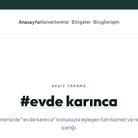
Anasayfa
Hizmetlerimiz
Bölgeler
Blog
İletişim
ARŞIV TARAMA
#evde karınca
emimizde "evde karınca" konusuyla eşleşen tüm hizmet ve r
içeriği.