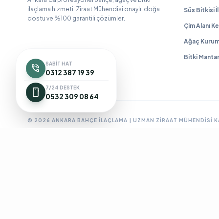
ilaçlama hizmeti. Ziraat Mühendisi onaylı, doğa
Süs Bitkisi 
dostu ve %100 garantili çözümler.
Çim Alanı Ke
Ağaç Kurum
Bitki Manta
SABIT HAT
phone_in_talk
0312 387 19 39
7/24 DESTEK
smartphone
0532 309 08 64
© 2026 ANKARA BAHÇE İLAÇLAMA | UZMAN ZIRAAT MÜHENDISI 
Ankara Bahçe İlaçlama
Ankara Böcek İlaçlama
Ankara Ev İlaç
BioPrime
Böcek İlaçlama 7/24
Böcek İlaçlama Ankara
Çanka