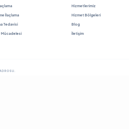
İlaçlama
Hizmetlerimiz
ne İlaçlama
Hizmet Bölgeleri
a Tedavisi
Blog
r Mücadelesi
İletişim
KADROSU.
GRUP SITELERIMIZ & ÇÖZÜM ORTAKLARIMIZ
lama
Ankara Fare İlaçlama
Hamam Böceği İlaçlama
Haşere İlaçlama
Ankara İlaçla
ya Böcek İlaçlama
Çayyolu Böcek İlaçlama
Eryaman Böcek İlaçlama
Fabrika İla
Mamak Böcek İlaçlama
Tahtakurusu İlaçlama TR
Yenimahalle Böcek İlaçlama