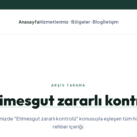
Anasayfa
Hizmetlerimiz
Bölgeler
Blog
İletişim
ARŞIV TARAMA
imesgut zararlı kont
mizde "Etimesgut zararlı kontrolü" konusuyla eşleşen tüm h
rehber içeriği.