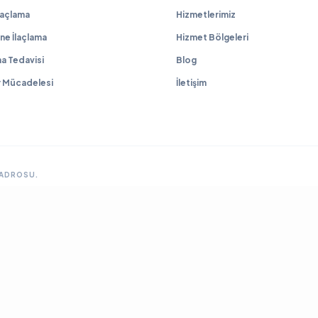
İlaçlama
Hizmetlerimiz
ne İlaçlama
Hizmet Bölgeleri
a Tedavisi
Blog
r Mücadelesi
İletişim
KADROSU.
GRUP SITELERIMIZ & ÇÖZÜM ORTAKLARIMIZ
lama
Ankara Fare İlaçlama
Hamam Böceği İlaçlama
Haşere İlaçlama
Ankara İlaçla
ya Böcek İlaçlama
Çayyolu Böcek İlaçlama
Eryaman Böcek İlaçlama
Fabrika İla
Mamak Böcek İlaçlama
Tahtakurusu İlaçlama TR
Yenimahalle Böcek İlaçlama