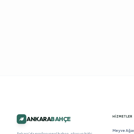
HIZMETLER
ANKARA
BAHÇE
Meyve Ağacı
Ankara'da profesyonel bahçe, ağaç ve bitki