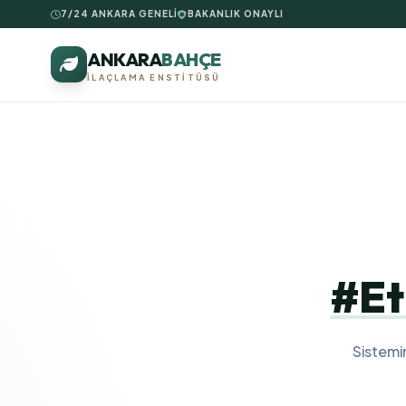
7/24 ANKARA GENELİ
BAKANLIK ONAYLI
ANKARA
BAHÇE
İLAÇLAMA ENSTITÜSÜ
#Et
Sistemi