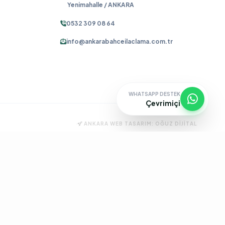
Yenimahalle / ANKARA
0532 309 08 64
info@ankarabahceilaclama.com.tr
WHATSAPP DESTEK
Çevrimiçi
ANKARA WEB TASARIM:
OĞUZ DIJITAL
ma
Pire İlaçlama
Tahtakurusu İlaçlama
Batıkent Böcek İlaçlama
çlama
İşyeri İlaçlama
Keçiören Böcek İlaçlama
Kene İlaçlama