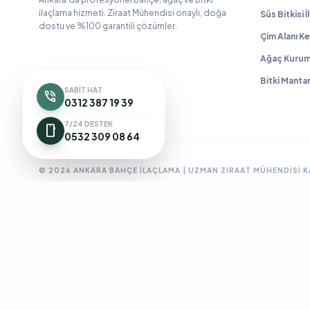
ilaçlama hizmeti. Ziraat Mühendisi onaylı, doğa
Süs Bitkisi 
dostu ve %100 garantili çözümler.
Çim Alanı Ke
Ağaç Kurum
Bitki Manta
SABIT HAT
phone_in_talk
0312 387 19 39
7/24 DESTEK
smartphone
0532 309 08 64
© 2026 ANKARA BAHÇE İLAÇLAMA | UZMAN ZIRAAT MÜHENDISI 
Ankara Bahçe İlaçlama
Ankara Böcek İlaçlama
Ankara Ev İlaç
BioPrime
Böcek İlaçlama 7/24
Böcek İlaçlama Ankara
Çanka