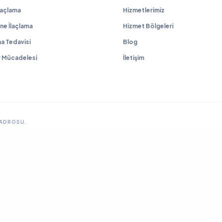
İlaçlama
Hizmetlerimiz
ne İlaçlama
Hizmet Bölgeleri
a Tedavisi
Blog
r Mücadelesi
İletişim
KADROSU.
GRUP SITELERIMIZ & ÇÖZÜM ORTAKLARIMIZ
lama
Ankara Fare İlaçlama
Hamam Böceği İlaçlama
Haşere İlaçlama
Ankara İlaçla
ya Böcek İlaçlama
Çayyolu Böcek İlaçlama
Eryaman Böcek İlaçlama
Fabrika İla
Mamak Böcek İlaçlama
Tahtakurusu İlaçlama TR
Yenimahalle Böcek İlaçlama