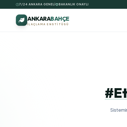
7/24 ANKARA GENELİ
BAKANLIK ONAYLI
ANKARA
BAHÇE
İLAÇLAMA ENSTITÜSÜ
#Et
Sistemi