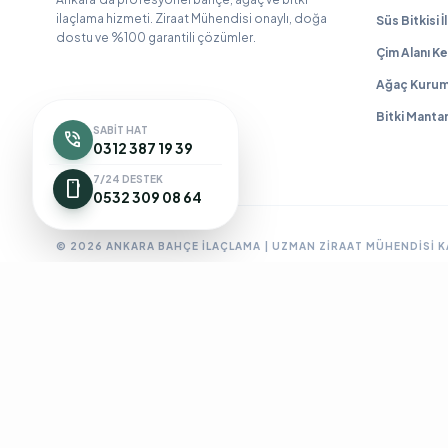
ilaçlama hizmeti. Ziraat Mühendisi onaylı, doğa
Süs Bitkisi 
dostu ve %100 garantili çözümler.
Çim Alanı Ke
Ağaç Kurum
Bitki Manta
SABIT HAT
phone_in_talk
0312 387 19 39
7/24 DESTEK
smartphone
0532 309 08 64
© 2026 ANKARA BAHÇE İLAÇLAMA | UZMAN ZIRAAT MÜHENDISI 
Ankara Bahçe İlaçlama
Ankara Böcek İlaçlama
Ankara Ev İlaç
BioPrime
Böcek İlaçlama 7/24
Böcek İlaçlama Ankara
Çanka