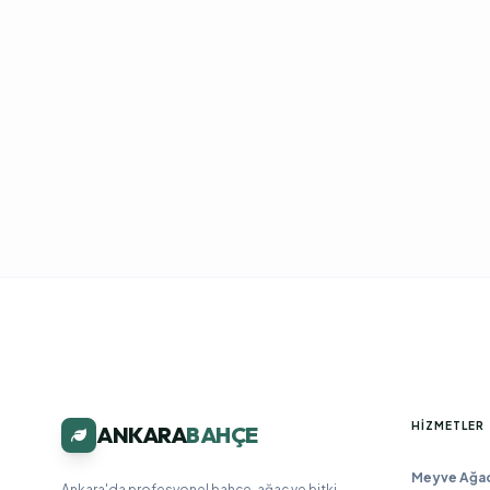
HIZMETLER
ANKARA
BAHÇE
Meyve Ağacı
Ankara'da profesyonel bahçe, ağaç ve bitki