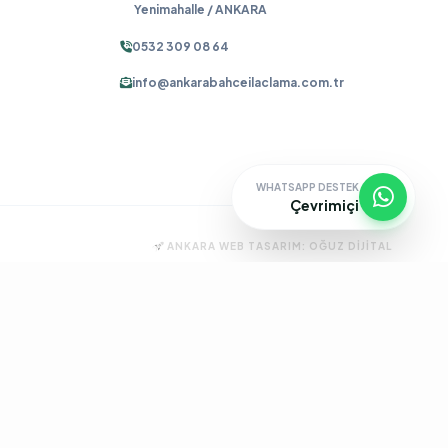
Yenimahalle / ANKARA
0532 309 08 64
info@ankarabahceilaclama.com.tr
WHATSAPP DESTEK
Çevrimiçi
ANKARA WEB TASARIM:
OĞUZ DIJITAL
ma
Pire İlaçlama
Tahtakurusu İlaçlama
Batıkent Böcek İlaçlama
çlama
İşyeri İlaçlama
Keçiören Böcek İlaçlama
Kene İlaçlama