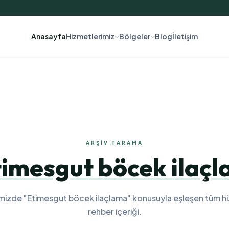
Anasayfa
Hizmetlerimiz
Bölgeler
Blog
İletişim
ARŞIV TARAMA
imesgut böcek ilaç
mizde "Etimesgut böcek ilaçlama" konusuyla eşleşen tüm h
rehber içeriği.