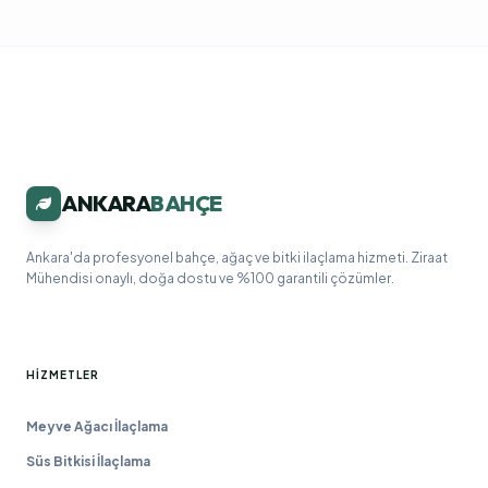
ANKARA
BAHÇE
Ankara'da profesyonel bahçe, ağaç ve bitki ilaçlama hizmeti. Ziraat
Mühendisi onaylı, doğa dostu ve %100 garantili çözümler.
HIZMETLER
Meyve Ağacı İlaçlama
Süs Bitkisi İlaçlama