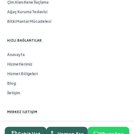
Çim Alanı Kene İlaçlama
Ağaç Kuruma Tedavisi
Bitki Mantar Mücadelesi
HIZLI BAĞLANTILAR
Anasayfa
Hizmetlerimiz
Hizmet Bölgeleri
Blog
İletişim
MERKEZ İLETIŞIM
Macun Mah. 177. Cad. No:16/44 Yenimahalle / ANKARA
Sabit Hat
Hemen Ara
WhatsApp