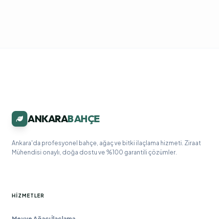
ANKARA
BAHÇE
Ankara'da profesyonel bahçe, ağaç ve bitki ilaçlama hizmeti. Ziraat
Mühendisi onaylı, doğa dostu ve %100 garantili çözümler.
HIZMETLER
Meyve Ağacı İlaçlama