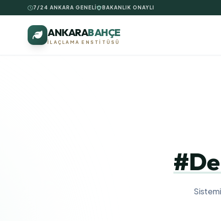
7/24 ANKARA GENELİ
BAKANLIK ONAYLI
ANKARA
BAHÇE
İLAÇLAMA ENSTITÜSÜ
#De
Sistem