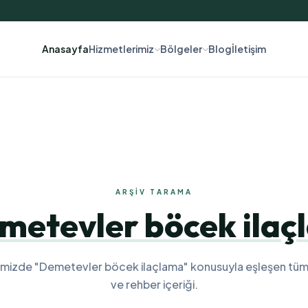
Anasayfa
Hizmetlerimiz
Bölgeler
Blog
İletişim
ARŞIV TARAMA
metevler böcek ilaç
imizde "Demetevler böcek ilaçlama" konusuyla eşleşen tüm
ve rehber içeriği.