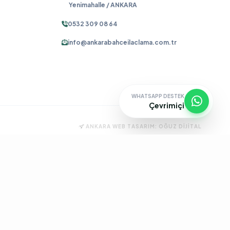
Yenimahalle / ANKARA
0532 309 08 64
info@ankarabahceilaclama.com.tr
WHATSAPP DESTEK
Çevrimiçi
ANKARA WEB TASARIM:
OĞUZ DIJITAL
ma
Pire İlaçlama
Tahtakurusu İlaçlama
Batıkent Böcek İlaçlama
çlama
İşyeri İlaçlama
Keçiören Böcek İlaçlama
Kene İlaçlama