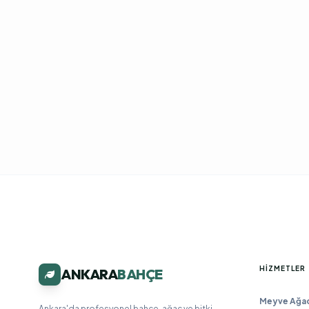
HIZMETLER
ANKARA
BAHÇE
Meyve Ağacı
Ankara'da profesyonel bahçe, ağaç ve bitki