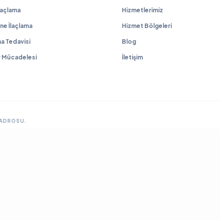
İlaçlama
Hizmetlerimiz
ne İlaçlama
Hizmet Bölgeleri
a Tedavisi
Blog
r Mücadelesi
İletişim
KADROSU.
GRUP SITELERIMIZ & ÇÖZÜM ORTAKLARIMIZ
lama
Ankara Fare İlaçlama
Hamam Böceği İlaçlama
Haşere İlaçlama
Ankara İlaçla
ya Böcek İlaçlama
Çayyolu Böcek İlaçlama
Eryaman Böcek İlaçlama
Fabrika İla
Mamak Böcek İlaçlama
Tahtakurusu İlaçlama TR
Yenimahalle Böcek İlaçlama