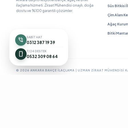
ilaçlama hizmeti. Ziraat Mühendisi onaylı, doğa
Süs Bitkisi 
dostu ve %100 garantili çözümler.
Çim Alanı Ke
Ağaç Kurum
Bitki Manta
SABIT HAT
phone_in_talk
0312 387 19 39
7/24 DESTEK
smartphone
0532 309 08 64
© 2026 ANKARA BAHÇE İLAÇLAMA | UZMAN ZIRAAT MÜHENDISI 
Ankara Bahçe İlaçlama
Ankara Böcek İlaçlama
Ankara Ev İlaç
BioPrime
Böcek İlaçlama 7/24
Böcek İlaçlama Ankara
Çanka