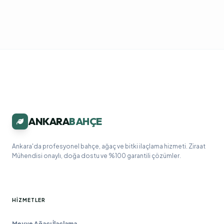
ANKARA
BAHÇE
Ankara'da profesyonel bahçe, ağaç ve bitki ilaçlama hizmeti. Ziraat
Mühendisi onaylı, doğa dostu ve %100 garantili çözümler.
HIZMETLER
Meyve Ağacı İlaçlama