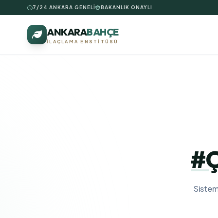
7/24 ANKARA GENELİ
BAKANLIK ONAYLI
ANKARA
BAHÇE
İLAÇLAMA ENSTITÜSÜ
#Ç
Sistem