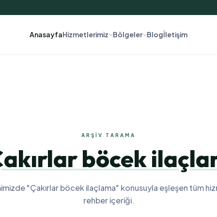
Anasayfa
Hizmetlerimiz
Bölgeler
Blog
İletişim
ARŞIV TARAMA
akırlar böcek ilaçl
imizde "Çakırlar böcek ilaçlama" konusuyla eşleşen tüm hi
rehber içeriği.