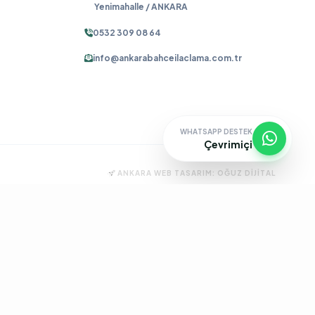
Yenimahalle / ANKARA
0532 309 08 64
info@ankarabahceilaclama.com.tr
WHATSAPP DESTEK
Çevrimiçi
ANKARA WEB TASARIM:
OĞUZ DIJITAL
ma
Pire İlaçlama
Tahtakurusu İlaçlama
Batıkent Böcek İlaçlama
çlama
İşyeri İlaçlama
Keçiören Böcek İlaçlama
Kene İlaçlama