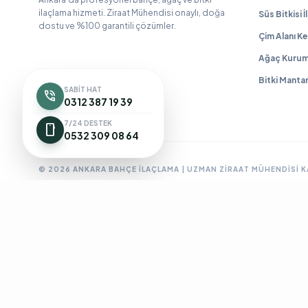
ilaçlama hizmeti. Ziraat Mühendisi onaylı, doğa
Süs Bitkisi 
dostu ve %100 garantili çözümler.
Çim Alanı Ke
Ağaç Kurum
Bitki Manta
SABIT HAT
phone_in_talk
0312 387 19 39
7/24 DESTEK
smartphone
0532 309 08 64
© 2026 ANKARA BAHÇE İLAÇLAMA | UZMAN ZIRAAT MÜHENDISI 
Ankara Bahçe İlaçlama
Ankara Böcek İlaçlama
Ankara Ev İlaç
BioPrime
Böcek İlaçlama 7/24
Böcek İlaçlama Ankara
Çanka