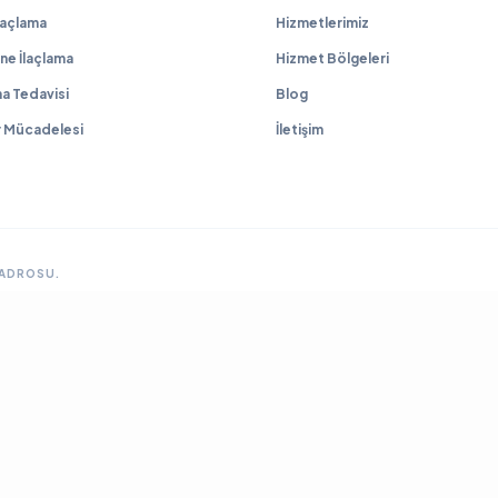
İlaçlama
Hizmetlerimiz
ne İlaçlama
Hizmet Bölgeleri
a Tedavisi
Blog
r Mücadelesi
İletişim
KADROSU.
GRUP SITELERIMIZ & ÇÖZÜM ORTAKLARIMIZ
lama
Ankara Fare İlaçlama
Hamam Böceği İlaçlama
Haşere İlaçlama
Ankara İlaçla
ya Böcek İlaçlama
Çayyolu Böcek İlaçlama
Eryaman Böcek İlaçlama
Fabrika İla
Mamak Böcek İlaçlama
Tahtakurusu İlaçlama TR
Yenimahalle Böcek İlaçlama