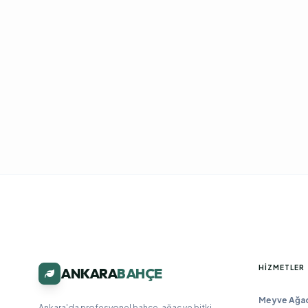
HIZMETLER
ANKARA
BAHÇE
Meyve Ağacı
Ankara'da profesyonel bahçe, ağaç ve bitki