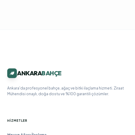
ANKARA
BAHÇE
Ankara'da profesyonel bahçe, ağaç ve bitki ilaçlama hizmeti. Ziraat
Mühendisi onaylı, doğa dostu ve %100 garantili çözümler.
HIZMETLER
Meyve Ağacı İlaçlama