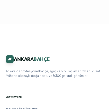
ANKARA
BAHÇE
Ankara'da profesyonel bahçe, ağaç ve bitki ilaçlama hizmeti. Ziraat
Mühendisi onaylı, doğa dostu ve %100 garantili çözümler.
HIZMETLER
Meyve Ağacı İlaçlama