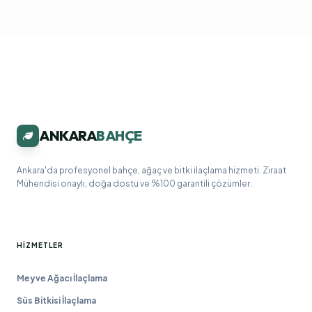
ANKARA
BAHÇE
Ankara'da profesyonel bahçe, ağaç ve bitki ilaçlama hizmeti. Ziraat
Mühendisi onaylı, doğa dostu ve %100 garantili çözümler.
HIZMETLER
Meyve Ağacı İlaçlama
Süs Bitkisi İlaçlama