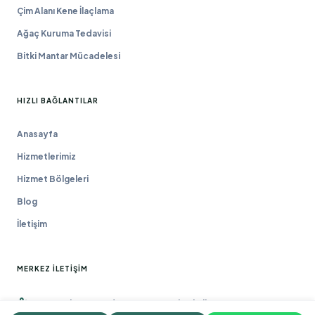
Çim Alanı Kene İlaçlama
Ağaç Kuruma Tedavisi
Bitki Mantar Mücadelesi
HIZLI BAĞLANTILAR
Anasayfa
Hizmetlerimiz
Hizmet Bölgeleri
Blog
İletişim
MERKEZ İLETIŞIM
Macun Mah. 177. Cad. No:16/44 Yenimahalle / ANKARA