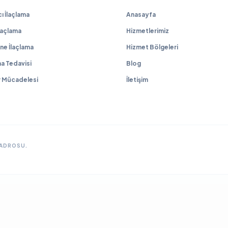
 İlaçlama
Anasayfa
İlaçlama
Hizmetlerimiz
ne İlaçlama
Hizmet Bölgeleri
a Tedavisi
Blog
r Mücadelesi
İletişim
KADROSU.
GRUP SITELERIMIZ & ÇÖZÜM ORTAKLARIMIZ
lama
Ankara Fare İlaçlama
Hamam Böceği İlaçlama
Haşere İlaçlama
Ankara İlaçla
ya Böcek İlaçlama
Çayyolu Böcek İlaçlama
Eryaman Böcek İlaçlama
Fabrika İla
Mamak Böcek İlaçlama
Tahtakurusu İlaçlama TR
Yenimahalle Böcek İlaçlama