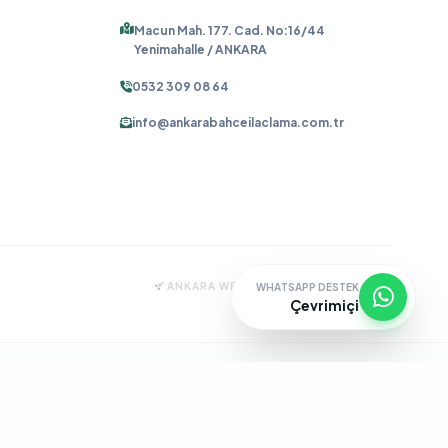
Macun Mah. 177. Cad. No:16/44
Yenimahalle / ANKARA
0532 309 08 64
info@ankarabahceilaclama.com.tr
ANKARA WEB TASARIM:
OĞUZ DIJITAL
WHATSAPP DESTEK
Çevrimiçi
ma
Pire İlaçlama
Tahtakurusu İlaçlama
Batıkent Böcek İlaçlama
çlama
İşyeri İlaçlama
Keçiören Böcek İlaçlama
Kene İlaçlama