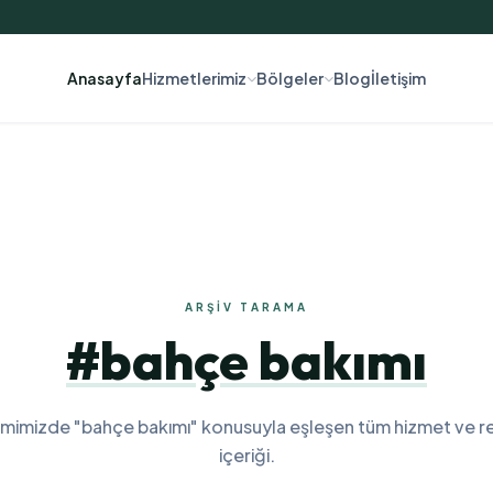
Anasayfa
Hizmetlerimiz
Bölgeler
Blog
İletişim
ARŞIV TARAMA
#bahçe bakımı
emimizde "bahçe bakımı" konusuyla eşleşen tüm hizmet ve r
içeriği.