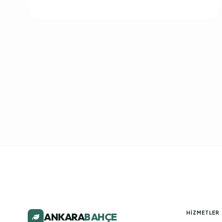
HIZMETLER
ANKARA
BAHÇE