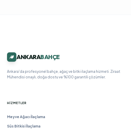
ANKARA
BAHÇE
Ankara'da profesyonel bahçe, ağaç ve bitki ilaçlama hizmeti. Ziraat
Mühendisi onaylı, doğa dostu ve %100 garantili çözümler.
HIZMETLER
Meyve Ağacı İlaçlama
Süs Bitkisi İlaçlama