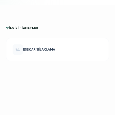
İLGILI HIZMETLER
EŞEK ARISI İLAÇLAMA