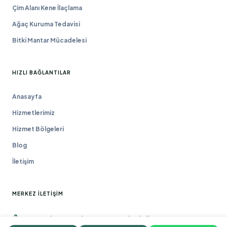
Çim Alanı Kene İlaçlama
Ağaç Kuruma Tedavisi
Bitki Mantar Mücadelesi
HIZLI BAĞLANTILAR
Anasayfa
Hizmetlerimiz
Hizmet Bölgeleri
Blog
İletişim
MERKEZ İLETIŞIM
Macun Mah. 177. Cad. No:16/44 Yenimahalle / ANKARA