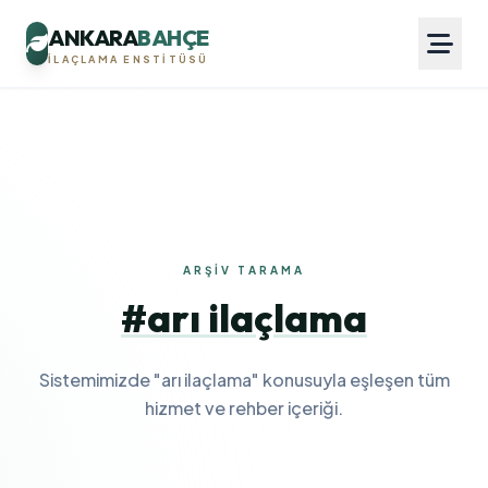
ANKARA
BAHÇE
İLAÇLAMA ENSTITÜSÜ
ARŞIV TARAMA
#arı ilaçlama
Sistemimizde "arı ilaçlama" konusuyla eşleşen tüm
hizmet ve rehber içeriği.