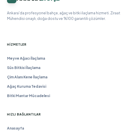
Ankara'da profesyonel bahçe, ağaç ve bitki ilaçlama hizmeti. Ziraat
Mühendisi onaylı, doğa dostu ve %100 garantili çözümler.
HIZMETLER
Meyve Ağacı İlaçlama
Süs Bitkisi İlaçlama
Çim Alanı Kene İlaçlama
Ağaç Kuruma Tedavisi
Bitki Mantar Mücadelesi
HIZLI BAĞLANTILAR
Anasayfa