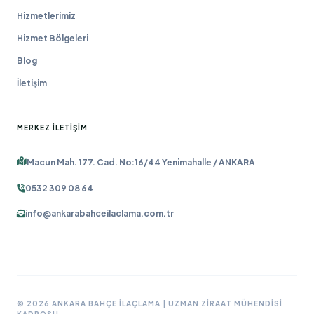
Hizmetlerimiz
Hizmet Bölgeleri
Blog
İletişim
MERKEZ İLETIŞIM
Macun Mah. 177. Cad. No:16/44 Yenimahalle / ANKARA
0532 309 08 64
info@ankarabahceilaclama.com.tr
© 2026 ANKARA BAHÇE İLAÇLAMA | UZMAN ZIRAAT MÜHENDISI
KADROSU.